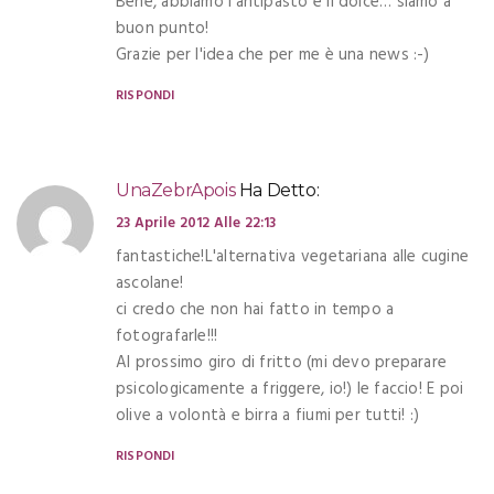
Bene, abbiamo l'antipasto e il dolce… siamo a
buon punto!
Grazie per l'idea che per me è una news :-)
RISPONDI
UnaZebrApois
Ha Detto:
23 Aprile 2012 Alle 22:13
fantastiche!L'alternativa vegetariana alle cugine
ascolane!
ci credo che non hai fatto in tempo a
fotografarle!!!
Al prossimo giro di fritto (mi devo preparare
psicologicamente a friggere, io!) le faccio! E poi
olive a volontà e birra a fiumi per tutti! :)
RISPONDI