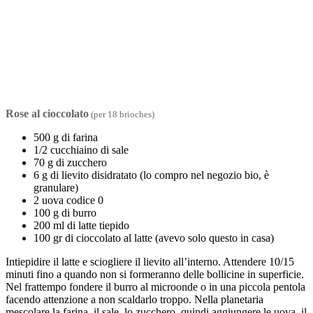
Rose al cioccolato
(per 18 brioches)
500 g di farina
1/2 cucchiaino di sale
70 g di zucchero
6 g di lievito disidratato (lo compro nel negozio bio, è
granulare)
2 uova codice 0
100 g di burro
200 ml di latte tiepido
100 gr di cioccolato al latte (avevo solo questo in casa)
Intiepidire il latte e sciogliere il lievito all’interno. Attendere 10/15
minuti fino a quando non si formeranno delle bollicine in superficie.
Nel frattempo fondere il burro al microonde o in una piccola pentola
facendo attenzione a non scaldarlo troppo. Nella planetaria
mescolare la farina, il sale, lo zucchero, quindi aggiungere le uova, il