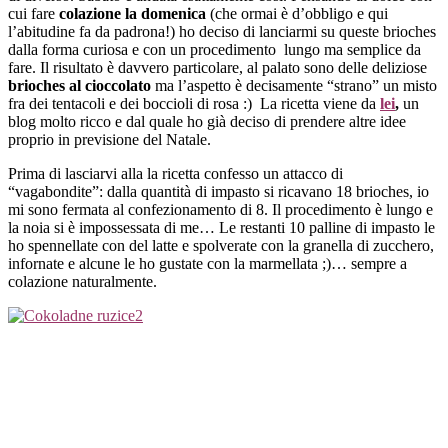
cui fare
colazione la domenica
(che ormai è d’obbligo e qui
l’abitudine fa da padrona!) ho deciso di lanciarmi su queste brioches
dalla forma curiosa e con un procedimento lungo ma semplice da
fare. Il risultato è davvero particolare, al palato sono delle deliziose
brioches al cioccolato
ma l’aspetto è decisamente “strano” un misto
fra dei tentacoli e dei boccioli di rosa :) La ricetta viene da
lei
,
un
blog molto ricco e dal quale ho già deciso di prendere altre idee
proprio in previsione del Natale.
Prima di lasciarvi alla la ricetta confesso un attacco di
“vagabondite”: dalla quantità di impasto si ricavano 18 brioches, io
mi sono fermata al confezionamento di 8. Il procedimento è lungo e
la noia si è impossessata di me… Le restanti 10 palline di impasto le
ho spennellate con del latte e spolverate con la granella di zucchero,
infornate e alcune le ho gustate con la marmellata ;)… sempre a
colazione naturalmente.