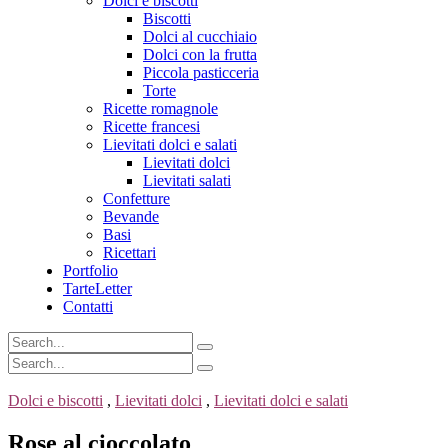
Dolci e biscotti
Biscotti
Dolci al cucchiaio
Dolci con la frutta
Piccola pasticceria
Torte
Ricette romagnole
Ricette francesi
Lievitati dolci e salati
Lievitati dolci
Lievitati salati
Confetture
Bevande
Basi
Ricettari
Portfolio
TarteLetter
Contatti
Dolci e biscotti
,
Lievitati dolci
,
Lievitati dolci e salati
Rose al cioccolato