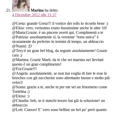
Marina
ha detto:
4 Dicembre 2012 alle 21:37
@Greta: grande Greta!!! il vortice dei rolls lo ricordo bene :)
@Elisa: vero, verissimo erano buonissime anche le altre 10!
@Marta:Grazie, è un piacere averti qui. Complimenti a te
@Patrizia: assolutamente sì, la versione “torta unica” è
sicuramente da preferire in termini di tempo, un abbraccio
@Nanni: ;D
@Tery:è un gran bel blog, da seguire assolutamente! Grazie
cara ;)
@Martina: Grazie Marti, da te che sei maestra nei lievitati
questo è un gran complimento!
@Fra:Grazie!!!
@Angela: assolutamente, se non hai voglia di fare le rose le
brioches con gli zuccherini sono altrettanto buone e molto più
veloci!
@Sonia: grazie a te, anche tu per me sei un fenomeno come
Tortelina ;)
@Elena: :)
@Claudia: beh, se ti stanchi tesoro hai già la soluzione! un
abbraccio
@Leti: Ciaooo! E’ vero sono belline un bel po’ però quanto