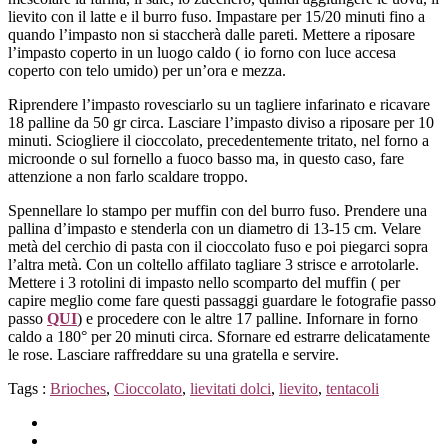
lievito con il latte e il burro fuso. Impastare per 15/20 minuti fino a
quando l’impasto non si staccherà dalle pareti. Mettere a riposare
l’impasto coperto in un luogo caldo ( io forno con luce accesa
coperto con telo umido) per un’ora e mezza.
Riprendere l’impasto rovesciarlo su un tagliere infarinato e ricavare
18 palline da 50 gr circa. Lasciare l’impasto diviso a riposare per 10
minuti. Sciogliere il cioccolato, precedentemente tritato, nel forno a
microonde o sul fornello a fuoco basso ma, in questo caso, fare
attenzione a non farlo scaldare troppo.
Spennellare lo stampo per muffin con del burro fuso. Prendere una
pallina d’impasto e stenderla con un diametro di 13-15 cm. Velare
metà del cerchio di pasta con il cioccolato fuso e poi piegarci sopra
l’altra metà. Con un coltello affilato tagliare 3 strisce e arrotolarle.
Mettere i 3 rotolini di impasto nello scomparto del muffin ( per
capire meglio come fare questi passaggi guardare le fotografie passo
passo
QUI
) e procedere con le altre 17 palline. Infornare in forno
caldo a 180° per 20 minuti circa. Sfornare ed estrarre delicatamente
le rose. Lasciare raffreddare su una gratella e servire.
Tags :
Brioches
,
Cioccolato
,
lievitati dolci
,
lievito
,
tentacoli