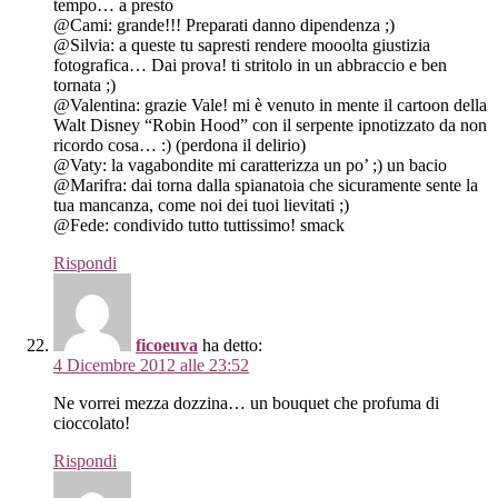
tempo… a presto
@Cami: grande!!! Preparati danno dipendenza ;)
@Silvia: a queste tu sapresti rendere mooolta giustizia
fotografica… Dai prova! ti stritolo in un abbraccio e ben
tornata ;)
@Valentina: grazie Vale! mi è venuto in mente il cartoon della
Walt Disney “Robin Hood” con il serpente ipnotizzato da non
ricordo cosa… :) (perdona il delirio)
@Vaty: la vagabondite mi caratterizza un po’ ;) un bacio
@Marifra: dai torna dalla spianatoia che sicuramente sente la
tua mancanza, come noi dei tuoi lievitati ;)
@Fede: condivido tutto tuttissimo! smack
Rispondi
ficoeuva
ha detto:
4 Dicembre 2012 alle 23:52
Ne vorrei mezza dozzina… un bouquet che profuma di
cioccolato!
Rispondi