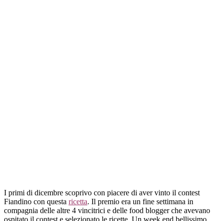
I primi di dicembre scoprivo con piacere di aver vinto il contest
Fiandino con questa
ricetta
. Il premio era un fine settimana in
compagnia delle altre 4 vincitrici e delle food blogger che avevano
ospitato il contest e selezionato le ricette. Un week end bellissimo,