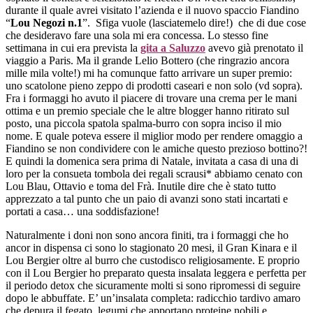
durante il quale avrei visitato l’azienda e il nuovo spaccio Fiandino
“
Lou Negozi n.1
”. Sfiga vuole (lasciatemelo dire!) che di due cose
che desideravo fare una sola mi era concessa. Lo stesso fine
settimana in cui era prevista la
gita a Saluzzo
avevo già prenotato il
viaggio a Paris. Ma il grande Lelio Bottero (che ringrazio ancora
mille mila volte!) mi ha comunque fatto arrivare un super premio:
uno scatolone pieno zeppo di prodotti caseari e non solo (vd sopra).
Fra i formaggi ho avuto il piacere di trovare una crema per le mani
ottima e un premio speciale che le altre blogger hanno ritirato sul
posto, una piccola spatola spalma-burro con sopra inciso il mio
nome. E quale poteva essere il miglior modo per rendere omaggio a
Fiandino se non condividere con le amiche questo prezioso bottino?!
E quindi la domenica sera prima di Natale, invitata a casa di una di
loro per la consueta tombola dei regali scrausi* abbiamo cenato con
Lou Blau, Ottavio e toma del Frà. Inutile dire che è stato tutto
apprezzato a tal punto che un paio di avanzi sono stati incartati e
portati a casa… una soddisfazione!
Naturalmente i doni non sono ancora finiti, tra i formaggi che ho
ancor in dispensa ci sono lo stagionato 20 mesi, il Gran Kinara e il
Lou Bergier oltre al burro che custodisco religiosamente. E proprio
con il Lou Bergier ho preparato questa insalata leggera e perfetta per
il periodo detox che sicuramente molti si sono ripromessi di seguire
dopo le abbuffate. E’ un’insalata completa: radicchio tardivo amaro
che depura il fegato, legumi che apportano proteine nobili e