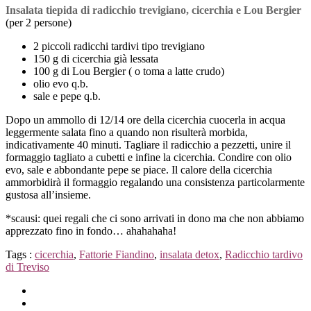
Insalata tiepida di radicchio trevigiano, cicerchia e Lou Bergier
(per 2 persone)
2 piccoli radicchi tardivi tipo trevigiano
150 g di cicerchia già lessata
100 g di Lou Bergier ( o toma a latte crudo)
olio evo q.b.
sale e pepe q.b.
Dopo un ammollo di 12/14 ore della cicerchia cuocerla in acqua
leggermente salata fino a quando non risulterà morbida,
indicativamente 40 minuti. Tagliare il radicchio a pezzetti, unire il
formaggio tagliato a cubetti e infine la cicerchia. Condire con olio
evo, sale e abbondante pepe se piace. Il calore della cicerchia
ammorbidirà il formaggio regalando una consistenza particolarmente
gustosa all’insieme.
*scausi: quei regali che ci sono arrivati in dono ma che non abbiamo
apprezzato fino in fondo… ahahahaha!
Tags :
cicerchia
,
Fattorie Fiandino
,
insalata detox
,
Radicchio tardivo
di Treviso