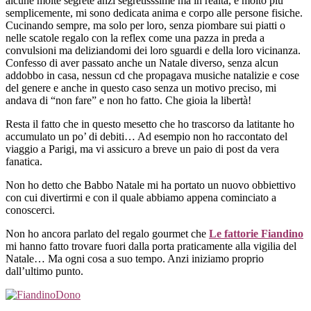
alcune molte segrete anzi segretisssime ma in realtà, e molto più
semplicemente, mi sono dedicata anima e corpo alle persone fisiche.
Cucinando sempre, ma solo per loro, senza piombare sui piatti o
nelle scatole regalo con la reflex come una pazza in preda a
convulsioni ma deliziandomi dei loro sguardi e della loro vicinanza.
Confesso di aver passato anche un Natale diverso, senza alcun
addobbo in casa, nessun cd che propagava musiche natalizie e cose
del genere e anche in questo caso senza un motivo preciso, mi
andava di “non fare” e non ho fatto. Che gioia la libertà!
Resta il fatto che in questo mesetto che ho trascorso da latitante ho
accumulato un po’ di debiti… Ad esempio non ho raccontato del
viaggio a Parigi, ma vi assicuro a breve un paio di post da vera
fanatica.
Non ho detto che Babbo Natale mi ha portato un nuovo obbiettivo
con cui divertirmi e con il quale abbiamo appena cominciato a
conoscerci.
Non ho ancora parlato del regalo gourmet che
Le fattorie Fiandino
mi hanno fatto trovare fuori dalla porta praticamente alla vigilia del
Natale… Ma ogni cosa a suo tempo. Anzi iniziamo proprio
dall’ultimo punto.