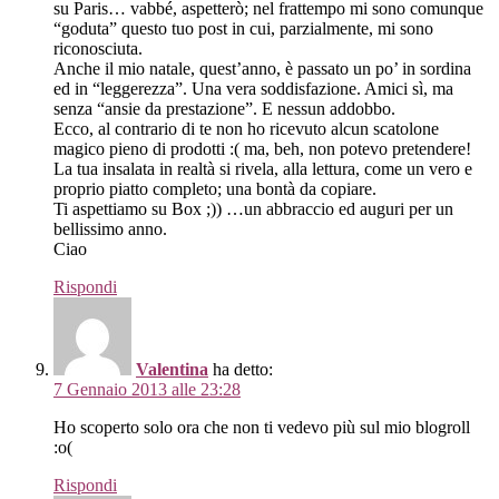
su Paris… vabbé, aspetterò; nel frattempo mi sono comunque
“goduta” questo tuo post in cui, parzialmente, mi sono
riconosciuta.
Anche il mio natale, quest’anno, è passato un po’ in sordina
ed in “leggerezza”. Una vera soddisfazione. Amici sì, ma
senza “ansie da prestazione”. E nessun addobbo.
Ecco, al contrario di te non ho ricevuto alcun scatolone
magico pieno di prodotti :( ma, beh, non potevo pretendere!
La tua insalata in realtà si rivela, alla lettura, come un vero e
proprio piatto completo; una bontà da copiare.
Ti aspettiamo su Box ;)) …un abbraccio ed auguri per un
bellissimo anno.
Ciao
Rispondi
Valentina
ha detto:
7 Gennaio 2013 alle 23:28
Ho scoperto solo ora che non ti vedevo più sul mio blogroll
:o(
Rispondi