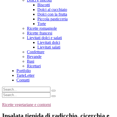
Dolci e biscotti
Biscotti
Dolci al cucchiaio
Dolci con la frutta
Piccola pasticceria
Torte
Ricette romagnole
Ricette francesi
Lievitati dolci e salati
Lievitati dolci
Lievitati salati
Confetture
Bevande
Basi
Ricettari
Portfolio
TarteLetter
Contatti
Ricette vegetariane e contorni
Insalata tiepida di radicchio, cicerchia e