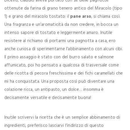
Dicevo, Claudio aveva portato con sé delle pagnotte
ottenute da farina di grano tenero antico del Miracolo (tipo
1) e grano del miracolo tostato: il
pane arso
, si chiama così.
Una fragranza e un’aromaticità da non credere, in bocca un
intenso sapore di tostato e leggermente amaro. Inutile
resistere al richiamo di portarmi una pagnotta a casa, ero
anche curiosa di sperimentarne l’abbinamento con alcuni cibi.
Il primo assaggio è stato con del burro salato e salmone
affumicato, poi ho pensato a qualcosa di trasversale come
delle ricotta di pecora freschissima e dei fichi caramellati che
mi ha conquistata. Una proposta così può diventare una
colazione ricca, un antipasto, un dolce… insomma è
decisamente versatile e decisamente buona!
Inutile scrivervi la ricetta che è un semplice abbinamento di
ingredienti, preferisco lasciarvi l’indirizzo di questo