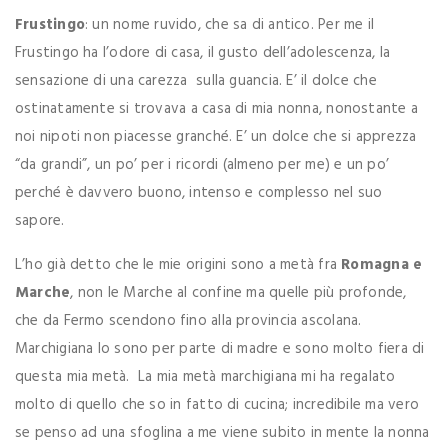
Frustingo
: un nome ruvido, che sa di antico. Per me il
Frustingo ha l’odore di casa, il gusto dell’adolescenza, la
sensazione di una carezza sulla guancia. E’ il dolce che
ostinatamente si trovava a casa di mia nonna, nonostante a
noi nipoti non piacesse granché. E’ un dolce che si apprezza
“da grandi”, un po’ per i ricordi (almeno per me) e un po’
perché è davvero buono, intenso e complesso nel suo
sapore.
L’ho già detto che le mie origini sono a metà fra
Romagna e
Marche
, non le Marche al confine ma quelle più profonde,
che da Fermo scendono fino alla provincia ascolana.
Marchigiana lo sono per parte di madre e sono molto fiera di
questa mia metà. La mia metà marchigiana mi ha regalato
molto di quello che so in fatto di cucina; incredibile ma vero
se penso ad una sfoglina a me viene subito in mente la nonna