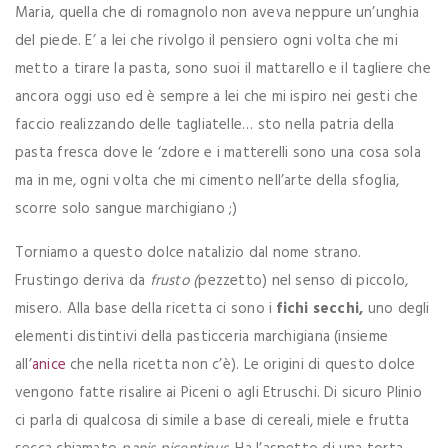
Maria, quella che di romagnolo non aveva neppure un’unghia
del piede. E’ a lei che rivolgo il pensiero ogni volta che mi
metto a tirare la pasta, sono suoi il mattarello e il tagliere che
ancora oggi uso ed è sempre a lei che mi ispiro nei gesti che
faccio realizzando delle tagliatelle… sto nella patria della
pasta fresca dove le ‘zdore e i matterelli sono una cosa sola
ma in me, ogni volta che mi cimento nell’arte della sfoglia,
scorre solo sangue marchigiano ;)
Torniamo a questo dolce natalizio dal nome strano.
Frustingo deriva da
frusto (
pezzetto) nel senso di piccolo,
misero. Alla base della ricetta ci sono i
fichi secchi,
uno degli
elementi distintivi della pasticceria marchigiana (insieme
all’
anice
che nella ricetta non c’è). Le origini di questo dolce
vengono fatte risalire ai Piceni o agli Etruschi. Di sicuro Plinio
ci parla di qualcosa di simile a base di cereali, miele e frutta