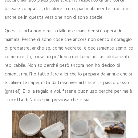
secca chiamato
panis picentinus
. Ha l’aspetto di una torta
bassa e compatta, di colore scuro, particolarmente aromatica
anche se in questa versione non ci sono spezie.
Questa torta non è nata dalle mie mani, bensì è opera di
mamma. Perché ci sono cose che ancora non sento il coraggio
di preparare, anche se, come vedrete, è decisamente semplice
come ricetta, forse un po’ lunga nei tempi ma assolutamente
replicabile. Non so perché però ancora non ho deciso di
cimentarmi, l’ho fatto fare a lei che lo prepara da anni e che si
è talmente impegnata da trascrivermi la ricetta passo passo
(grazie!). E io la regalo a voi, fatene buon uso perché per me è
la ricetta di Natale più preziosa che ci sia.