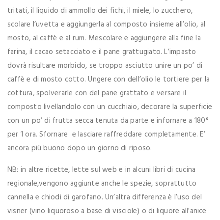
tritati, il liquido di ammollo dei fichi, il miele, lo zucchero,
scolare l’uvetta e aggiungerla al composto insieme all’olio, al
mosto, al caffè e al rum. Mescolare e aggiungere alla fine la
farina, il cacao setacciato e il pane grattugiato. L’impasto
dovrà risultare morbido, se troppo asciutto unire un po’ di
caffè e di mosto cotto. Ungere con dell’olio le tortiere per la
cottura, spolverarle con del pane grattato e versare il
composto livellandolo con un cucchiaio, decorare la superficie
con un po’ di frutta secca tenuta da parte e infornare a 180°
per 1 ora. Sfornare e lasciare raffreddare completamente. E’
ancora più buono dopo un giorno di riposo.
NB: in altre ricette, lette sul web e in alcuni libri di cucina
regionale,vengono aggiunte anche le spezie, soprattutto
cannella e chiodi di garofano. Un’altra differenza è l’uso del
visner (vino liquoroso a base di visciole) o di liquore all’anice