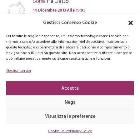
Sonia
Ha Detto:
14 Dicembre 2013 Alle 19:05
non conosco questo dolce, ma sembra
Gestisci Consenso Cookie
buonissimo! grazie per la ricetta, ciao.
Per fornire le migliori esperienze, utilizziamo tecnologie come i cookie per
RISPONDI
memorizzare e/o accedere alle informazioni del dispositivo. Il consenso a
queste tecnologie ci permetterà di elaborare dati come il comportamento di
navigazione o ID unici su questo sito. Non acconsentire o ritirare il consenso
può influire negativamente su alcune caratteristiche e funzioni.
Chezuppa
Ha Detto:
Gestisci servizi
16 Dicembre 2013 Alle 11:33
W LE MARCHE! Devo assolutamente provarlo,
Accetta
poi ti faccio sapere!
Nega
RISPONDI
Visualizza le preferenze
Federica
Ha Detto:
Cookie Policy
Privacy Policy
17 Dicembre 2013 Alle 10:56