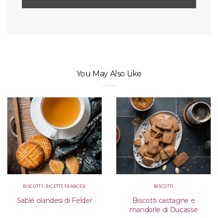
You May Also Like
BISCOTTI
,
RICETTE FRANCESI
BISCOTTI
Sablé olandesi di Felder
Biscotti castagne e
mandorle di Ducasse