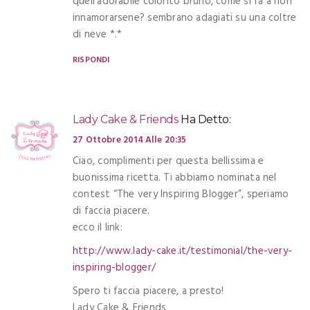
quell’adorabile colorito bruno, come si fa a non
innamorarsene? sembrano adagiati su una coltre
di neve *.*
RISPONDI
Lady Cake & Friends
Ha Detto:
27 Ottobre 2014 Alle 20:35
Ciao, complimenti per questa bellissima e
buonissima ricetta. Ti abbiamo nominata nel
contest “The very Inspiring Blogger”, speriamo
di faccia piacere.
ecco il link:
http://www.lady-cake.it/testimonial/the-very-
inspiring-blogger/
Spero ti faccia piacere, a presto!
Lady Cake & Friends