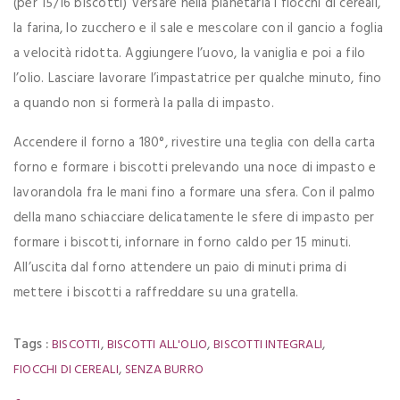
(per 15/16 biscotti) Versare nella planetaria i fiocchi di cereali,
la farina, lo zucchero e il sale e mescolare con il gancio a foglia
a velocità ridotta. Aggiungere l’uovo, la vaniglia e poi a filo
l’olio. Lasciare lavorare l’impastatrice per qualche minuto, fino
a quando non si formerà la palla di impasto.
Accendere il forno a 180°, rivestire una teglia con della carta
forno e formare i biscotti prelevando una noce di impasto e
lavorandola fra le mani fino a formare una sfera. Con il palmo
della mano schiacciare delicatamente le sfere di impasto per
formare i biscotti, infornare in forno caldo per 15 minuti.
All’uscita dal forno attendere un paio di minuti prima di
mettere i biscotti a raffreddare su una gratella.
Tags :
,
,
,
BISCOTTI
BISCOTTI ALL'OLIO
BISCOTTI INTEGRALI
,
FIOCCHI DI CEREALI
SENZA BURRO