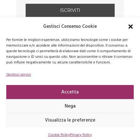
Gestisci Consenso Cookie
Per fornire le migliori esperienze, utilizziamo tecnologie come i cookie per
memorizzare e/o accedere alle informazioni del dispositivo. Il consenso a
queste tecnologie ci permetterà di elaborare dati come il comportamento di
navigazione o ID unici su questo sito. Non acconsentire o ritirare il consenso
può influire negativamente su alcune caratteristiche e funzioni.
Gestisci servizi
FACEBOOK
PINTEREST
INSTAGRAM
Accetta
Nega
Copyrights © 2026 latartemaison.it - E' vietata la riproduzione, anche
Visualizza le preferenze
parziale, dei contenuti presenti su questo sito -
Privacy Policy
-
Cookie
Policy
Cookie Policy
Privacy Policy