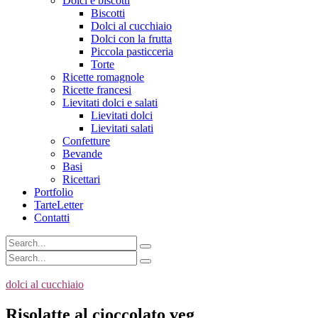
Dolci e biscotti
Biscotti
Dolci al cucchiaio
Dolci con la frutta
Piccola pasticceria
Torte
Ricette romagnole
Ricette francesi
Lievitati dolci e salati
Lievitati dolci
Lievitati salati
Confetture
Bevande
Basi
Ricettari
Portfolio
TarteLetter
Contatti
dolci al cucchiaio
Risolatte al cioccolato veg