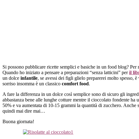
Si possono pubblicare ricette semplici e basiche in un food blog? Per me 
Quando ho iniziato a pensare a preparazioni “senza latticini” per
il li
un dolce
infantile
, se avessi dei figli glielo preparerei molto spesso, è
sorriso insomma è un classico
comfort food
.
A fare la differenza in un dolce così semplice sono di sicuro gli ingredi
abbastanza bene alle lunghe cotture mentre il cioccolato fondente ha un’
50% e va aumentata di 10-15 grammi la quantità di zucchero. Anche se i
quindi mai dire mai…
Buona giornata!