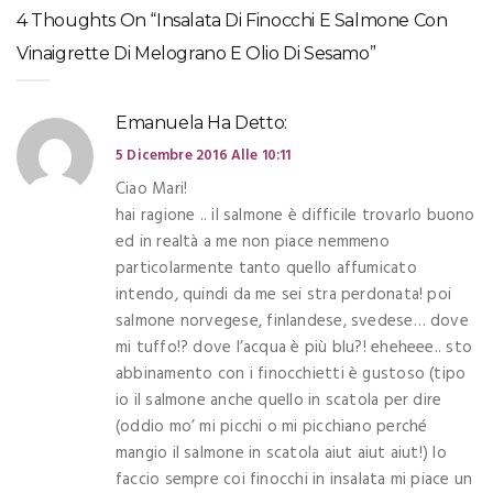
4 Thoughts On “Insalata Di Finocchi E Salmone Con
Vinaigrette Di Melograno E Olio Di Sesamo”
Emanuela
Ha Detto:
5 Dicembre 2016 Alle 10:11
Ciao Mari!
hai ragione .. il salmone è difficile trovarlo buono
ed in realtà a me non piace nemmeno
particolarmente tanto quello affumicato
intendo, quindi da me sei stra perdonata! poi
salmone norvegese, finlandese, svedese… dove
mi tuffo!? dove l’acqua è più blu?! eheheee.. sto
abbinamento con i finocchietti è gustoso (tipo
io il salmone anche quello in scatola per dire
(oddio mo’ mi picchi o mi picchiano perché
mangio il salmone in scatola aiut aiut aiut!) lo
faccio sempre coi finocchi in insalata mi piace un