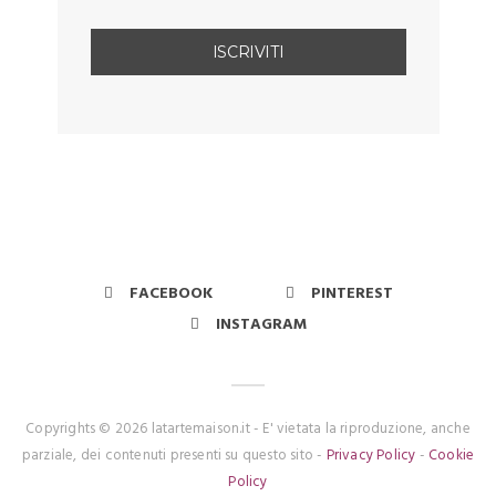
FACEBOOK
PINTEREST
INSTAGRAM
Copyrights © 2026 latartemaison.it - E' vietata la riproduzione, anche
parziale, dei contenuti presenti su questo sito -
Privacy Policy
-
Cookie
Policy