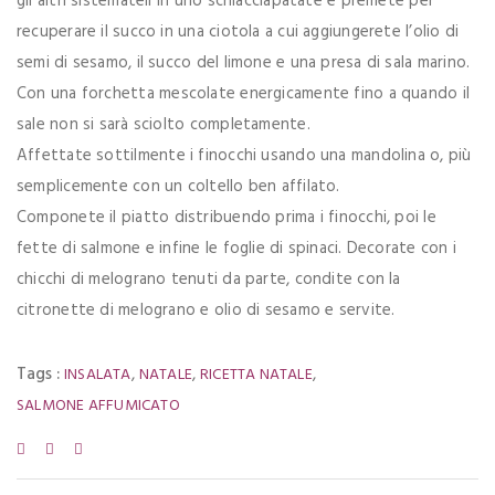
gli altri sistemateli in uno schiacciapatate e premete per
recuperare il succo in una ciotola a cui aggiungerete l’olio di
semi di sesamo, il succo del limone e una presa di sala marino.
Con una forchetta mescolate energicamente fino a quando il
sale non si sarà sciolto completamente.
Affettate sottilmente i finocchi usando una mandolina o, più
semplicemente con un coltello ben affilato.
Componete il piatto distribuendo prima i finocchi, poi le
fette di salmone e infine le foglie di spinaci. Decorate con i
chicchi di melograno tenuti da parte, condite con la
citronette di melograno e olio di sesamo e servite.
Tags :
,
,
,
INSALATA
NATALE
RICETTA NATALE
SALMONE AFFUMICATO