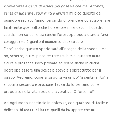
riservatezza e cerca di essere più positiva che mai. Azzarda,
tenta di superare i tuoi limiti e lanciati
, mi dico questo da
quando è iniziato l’anno, cercando di prendere coraggio e fare
finalmente quel salto che ho sempre rimandato… Il quadro
astrale non so come sia (anche l’oroscopo può aiutare a farsi
coraggio) ma è giunto il momento di azzardare.
E così anche questo spazio sarà all’insegna dell’azzardo… ma
no, scherzo, qui mi piace restare fra le miei quattro mura
sicura e protetta. Però provare ad osare anche in cucina
potrebbe essere una scelta piacevole soprattutto per il
palato. Vedremo, come si sa qui si va un po’ “a sentimento” e
si cucina secondo ispirazione, l’azzardo lo teniamo come
proposito nella vita sociale e lavorativa. O forse no?!
Ad ogni modo ricomincio in dolcezza, con qualcosa di facile e
delicato:
biscotti al latte
, quelli da inzuppare che mi