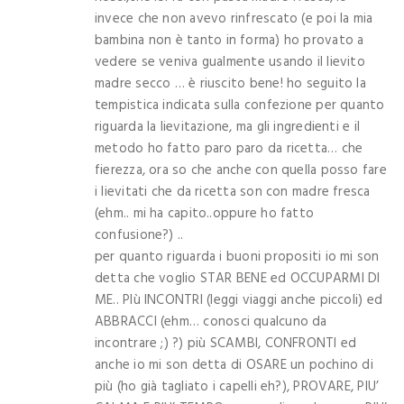
invece che non avevo rinfrescato (e poi la mia
bambina non è tanto in forma) ho provato a
vedere se veniva gualmente usando il lievito
madre secco … è riuscito bene! ho seguito la
tempistica indicata sulla confezione per quanto
riguarda la lievitazione, ma gli ingredienti e il
metodo ho fatto paro paro da ricetta… che
fierezza, ora so che anche con quella posso fare
i lievitati che da ricetta son con madre fresca
(ehm.. mi ha capito..oppure ho fatto
confusione?) ..
per quanto riguarda i buoni propositi io mi son
detta che voglio STAR BENE ed OCCUPARMI DI
ME.. PIù INCONTRI (leggi viaggi anche piccoli) ed
ABBRACCI (ehm… conosci qualcuno da
incontrare ;) ?) più SCAMBI, CONFRONTI ed
anche io mi son detta di OSARE un pochino di
più (ho già tagliato i capelli eh?), PROVARE, PIU’