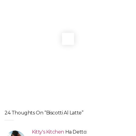
BISCOTTI
,
RICETTE FRANCESI
Sablé olandesi di Felder
BISCOTTI
Biscotti castagne e mandorle di Ducasse
BISCOTTI
Cantucci con mandorle, amarene di Cantiano e cioccolato
BISCOTTI
Zaleti
24 Thoughts On “Biscotti Al Latte”
Kitty's Kitchen
Ha Detto: