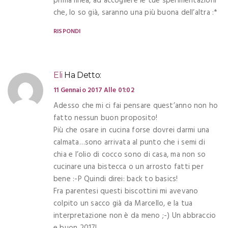
prima linea, ad accogliere le tue sperimentazioni
che, lo so già, saranno una più buona dell’altra :*
RISPONDI
Eli
Ha Detto:
11 Gennaio 2017 Alle 01:02
Adesso che mi ci fai pensare quest’anno non ho
fatto nessun buon proposito!
Più che osare in cucina forse dovrei darmi una
calmata…sono arrivata al punto che i semi di
chia e l’olio di cocco sono di casa, ma non so
cucinare una bistecca o un arrosto fatti per
bene :-P Quindi direi: back to basics!
Fra parentesi questi biscottini mi avevano
colpito un sacco già da Marcello, e la tua
interpretazione non è da meno ;-) Un abbraccio