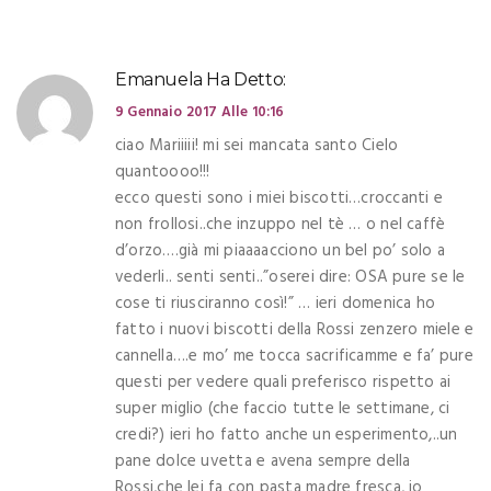
Emanuela
Ha Detto:
9 Gennaio 2017 Alle 10:16
ciao Mariiiii! mi sei mancata santo Cielo
quantoooo!!!
ecco questi sono i miei biscotti…croccanti e
non frollosi..che inzuppo nel tè … o nel caffè
d’orzo….già mi piaaaacciono un bel po’ solo a
vederli.. senti senti..”oserei dire: OSA pure se le
cose ti riusciranno così!” … ieri domenica ho
fatto i nuovi biscotti della Rossi zenzero miele e
cannella….e mo’ me tocca sacrificamme e fa’ pure
questi per vedere quali preferisco rispetto ai
super miglio (che faccio tutte le settimane, ci
credi?) ieri ho fatto anche un esperimento,..un
pane dolce uvetta e avena sempre della
Rossi,che lei fa con pasta madre fresca, io