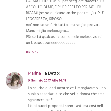
CALMA E PIU’ TEMPO per scegliere davvero, PIU’
ASCOLTO DI ME, E PIU’ RISPETTO PER ME .. PIU’
RICAMI (ne ho qualcuno anche per te… ;) ), PIU’
LEGGEREZZA, RIPOSO …
mo’ non so se farò tutto.. ma voglio provare…
Manu-miglio melomagno…
PS: se fai qualcosina con le mele melodevidire!
un bacioooooneeeeeeeeeeee!
RISPONDI
Marina
Ha Detto:
9 Gennaio 2017 Alle 14:18
Lo sai che questi mentre ce li mangiavamo li ho
subito associati a te che sei la donna che ama
sgranocchiare?!
I tuoi buoni propositi sono tanti ma così belli