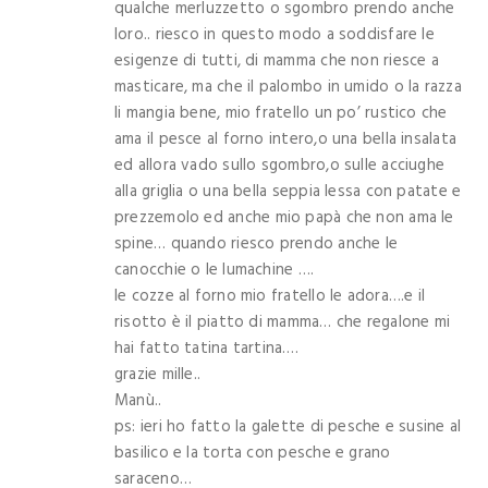
qualche merluzzetto o sgombro prendo anche
loro.. riesco in questo modo a soddisfare le
esigenze di tutti, di mamma che non riesce a
masticare, ma che il palombo in umido o la razza
li mangia bene, mio fratello un po’ rustico che
ama il pesce al forno intero,o una bella insalata
ed allora vado sullo sgombro,o sulle acciughe
alla griglia o una bella seppia lessa con patate e
prezzemolo ed anche mio papà che non ama le
spine… quando riesco prendo anche le
canocchie o le lumachine ….
le cozze al forno mio fratello le adora….e il
risotto è il piatto di mamma… che regalone mi
hai fatto tatina tartina….
grazie mille..
Manù..
ps: ieri ho fatto la galette di pesche e susine al
basilico e la torta con pesche e grano
saraceno…