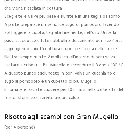
prelevate il mollusco e mettetela da parte insieme all’acqua
che viene rilasciata in cottura.
Scegliete le valve più belle e riunitele in una teglia da forno.
A parte preparate un semplice sugo di pomodoro facendo
soffriggere la cipolla, tagliata finemente, nell’olio. Unite la
passata, pepate e fate sobbollire dolcemente per mezz’ora,
aggiungendo a metà cottura un po’ dell’acqua delle cozze.
Nel frattempo riunite 2 molluschi all’interno di ogni valva,
tagliate a cubetti il Blu Mugello e accendete il forno a 180 °C.
A questo punto aggiungete in ogni valva un cucchiaino di
sugo al pomodoro e un cubetto di blu Mugello.
Infornate e lasciate cuocere per 10 minuti nella parte alta del
forno. Sfornate e servite ancora calde.
Risotto agli scampi con Gran Mugello
(per 4 persone)