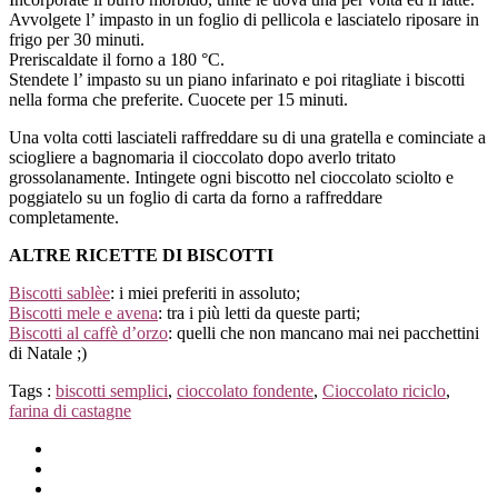
Avvolgete l’ impasto in un foglio di pellicola e lasciatelo riposare in
frigo per 30 minuti.
Preriscaldate il forno a 180 °C.
Stendete l’ impasto su un piano infarinato e poi ritagliate i biscotti
nella forma che preferite. Cuocete per 15 minuti.
Una volta cotti lasciateli raffreddare su di una gratella e cominciate a
sciogliere a bagnomaria il cioccolato dopo averlo tritato
grossolanamente. Intingete ogni biscotto nel cioccolato sciolto e
poggiatelo su un foglio di carta da forno a raffreddare
completamente.
ALTRE RICETTE DI BISCOTTI
Biscotti sablèe
: i miei preferiti in assoluto;
Biscotti mele e avena
: tra i più letti da queste parti;
Biscotti al caffè d’orzo
: quelli che non mancano mai nei pacchettini
di Natale ;)
Tags :
biscotti semplici
,
cioccolato fondente
,
Cioccolato riciclo
,
farina di castagne