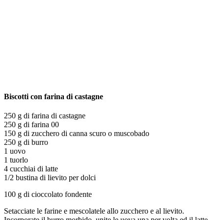
Biscotti con farina di castagne
250 g di farina di castagne
250 g di farina 00
150 g di zucchero di canna scuro o muscobado
250 g di burro
1 uovo
1 tuorlo
4 cucchiai di latte
1/2 bustina di lievito per dolci
100 g di cioccolato fondente
Setacciate le farine e mescolatele allo zucchero e al lievito.
Incorporate il burro morbido, unite le uova una per volta ed il latte.