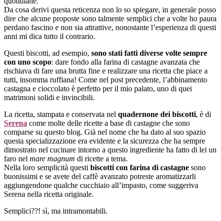
quotidiane.
Da cosa derivi questa reticenza non lo so spiegare, in generale posso
dire che alcune proposte sono talmente semplici che a volte ho paura
perdano fascino e non sia attrattive, nonostante l’esperienza di questi
anni mi dica tutto il contrario.
Questi biscotti, ad esempio,
sono stati fatti diverse volte sempre
con uno scopo
: dare fondo alla farina di castagne avanzata che
rischiava di fare una brutta fine e realizzare una ricetta che piace a
tutti, insomma ruffiana! Come nel post precedente, l’abbinamento
castagna e cioccolato è perfetto per il mio palato, uno di quei
matrimoni solidi e invincibili.
La ricetta, stampata e conservata nel
quadernone dei biscotti
, è di
Serena
come molte delle ricette a base di castagne che sono
comparse su questo blog. Già nel nome che ha dato al suo spazio
questa specializzazione era evidente e la sicurezza che ha sempre
dimostrato nel cucinare intorno a questo ingrediente ha fatto di lei un
faro nel
mare magnum
di ricette a tema.
Nella loro semplicità questi
biscotti con farina di castagne
sono
buonissimi e se avete del caffè avanzato potreste aromatizzarli
aggiungendone qualche cucchiaio all’impasto, come suggeriva
Serena nella ricetta originale.
Semplici??! sì, ma intramontabili.