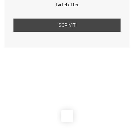
TarteLetter
You May Also Like
ANTIPASTI E FINGER FOOD
Blinis di piselli con acciughe e capperi
ANTIPASTI E FINGER FOOD
Cervelle de canut