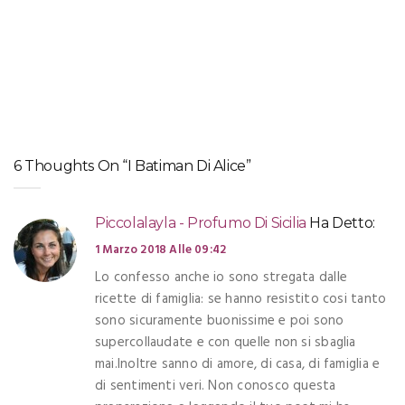
ANTIPASTI E FINGER FOOD
,
RICETTE FRANCESI
Canistrelli corsi – Biscotti alle olive
ANTIPASTI E FINGER FOOD
,
RICETTE VEGETARIANE E CONTORNI
Piccole galette con pomodoro, feta e cipolla
6 Thoughts On “I Batiman Di Alice”
Piccolalayla - Profumo Di Sicilia
Ha Detto:
1 Marzo 2018 Alle 09:42
Lo confesso anche io sono stregata dalle
ricette di famiglia: se hanno resistito cosi tanto
sono sicuramente buonissime e poi sono
supercollaudate e con quelle non si sbaglia
mai.Inoltre sanno di amore, di casa, di famiglia e
di sentimenti veri. Non conosco questa