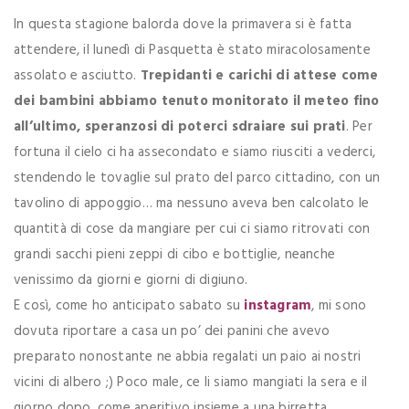
In questa stagione balorda dove la primavera si è fatta
attendere, il lunedì di Pasquetta è stato miracolosamente
assolato e asciutto.
Trepidanti e carichi di attese come
dei bambini abbiamo tenuto monitorato il meteo fino
all’ultimo, speranzosi di poterci sdraiare sui prati
. Per
fortuna il cielo ci ha assecondato e siamo riusciti a vederci,
stendendo le tovaglie sul prato del parco cittadino, con un
tavolino di appoggio… ma nessuno aveva ben calcolato le
quantità di cose da mangiare per cui ci siamo ritrovati con
grandi sacchi pieni zeppi di cibo e bottiglie, neanche
venissimo da giorni e giorni di digiuno.
E così, come ho anticipato sabato su
instagram
, mi sono
dovuta riportare a casa un po’ dei panini che avevo
preparato nonostante ne abbia regalati un paio ai nostri
vicini di albero ;) Poco male, ce li siamo mangiati la sera e il
giorno dopo, come aperitivo insieme a una birretta.