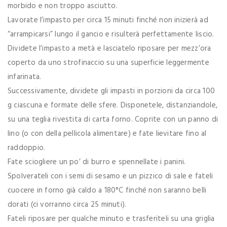
morbido e non troppo asciutto.
Lavorate l’impasto per circa 15 minuti finché non inizierà ad
“arrampicarsi” lungo il gancio e risulterà perfettamente liscio.
Dividete l’impasto a metà e lasciatelo riposare per mezz’ora
coperto da uno strofinaccio su una superficie leggermente
infarinata.
Successivamente, dividete gli impasti in porzioni da circa 100
g ciascuna e formate delle sfere. Disponetele, distanziandole,
su una teglia rivestita di carta forno. Coprite con un panno di
lino (o con della pellicola alimentare) e fate lievitare fino al
raddoppio.
Fate sciogliere un po’ di burro e spennellate i panini.
Spolverateli con i semi di sesamo e un pizzico di sale e fateli
cuocere in forno già caldo a 180°C finché non saranno belli
dorati (ci vorranno circa 25 minuti).
Fateli riposare per qualche minuto e trasferiteli su una griglia