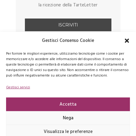
la ricezione della TarteLetter
Gestisci Consenso Cookie
Per fornire le migliori esperienze, utilizziamo tecnologie come i cookie per
memorizzare e/o accedere alle informazioni del dispositivo. Il consenso a
queste tecnologie ci permetterà di elaborare dati come il comportamento di
navigazione o ID unici su questo sito. Non acconsentire o ritirare il consenso
può influire negativamente su alcune caratteristiche e funzioni.
Gestisci servizi
FACEBOOK
PINTEREST
INSTAGRAM
Accetta
Nega
Copyrights © 2026 latartemaison.it - E' vietata la riproduzione, anche
Visualizza le preferenze
parziale, dei contenuti presenti su questo sito -
Privacy Policy
-
Cookie