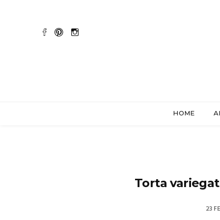
HOME
A
Torta variegat
23 F