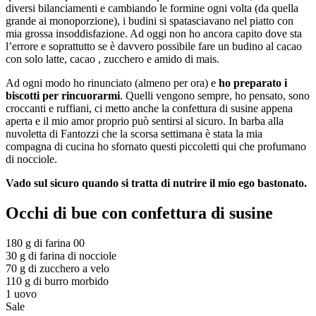
diversi bilanciamenti e cambiando le formine ogni volta (da quella
grande ai monoporzione), i budini si spatasciavano nel piatto con
mia grossa insoddisfazione. Ad oggi non ho ancora capito dove sta
l’errore e soprattutto se è davvero possibile fare un budino al cacao
con solo latte, cacao , zucchero e amido di mais.
Ad ogni modo ho rinunciato (almeno per ora) e
ho preparato i
biscotti per rincuorarmi
. Quelli vengono sempre, ho pensato, sono
croccanti e ruffiani, ci metto anche la confettura di susine appena
aperta e il mio amor proprio può sentirsi al sicuro. In barba alla
nuvoletta di Fantozzi che la scorsa settimana è stata la mia
compagna di cucina ho sfornato questi piccoletti qui che profumano
di nocciole.
Vado sul sicuro quando si tratta di nutrire il mio ego bastonato.
Occhi di bue con confettura di susine
180 g di farina 00
30 g di farina di nocciole
70 g di zucchero a velo
110 g di burro morbido
1 uovo
Sale