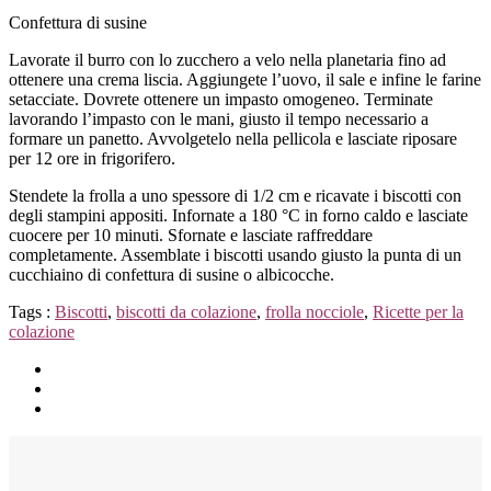
Confettura di susine
Lavorate il burro con lo zucchero a velo nella planetaria fino ad
ottenere una crema liscia. Aggiungete l’uovo, il sale e infine le farine
setacciate. Dovrete ottenere un impasto omogeneo. Terminate
lavorando l’impasto con le mani, giusto il tempo necessario a
formare un panetto. Avvolgetelo nella pellicola e lasciate riposare
per 12 ore in frigorifero.
Stendete la frolla a uno spessore di 1/2 cm e ricavate i biscotti con
degli stampini appositi. Infornate a 180 °C in forno caldo e lasciate
cuocere per 10 minuti. Sfornate e lasciate raffreddare
completamente. Assemblate i biscotti usando giusto la punta di un
cucchiaino di confettura di susine o albicocche.
Tags :
Biscotti
,
biscotti da colazione
,
frolla nocciole
,
Ricette per la
colazione