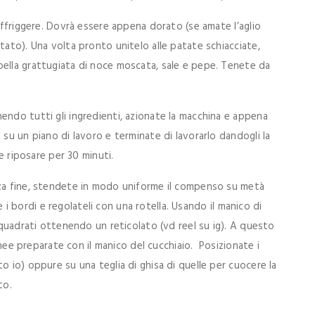
soffriggere. Dovrà essere appena dorato (se amate l’aglio
tato). Una volta pronto unitelo alle patate schiacciate,
bella grattugiata di noce moscata, sale e pepe. Tenete da
endo tutti gli ingredienti, azionate la macchina e appena
 su un piano di lavoro e terminate di lavorarlo dandogli la
te riposare per 30 minuti.
nza fine, stendete in modo uniforme il compenso su metà
te i bordi e regolateli con una rotella. Usando il manico di
n quadrati ottenendo un reticolato (vd reel su ig). A questo
linee preparate con il manico del cucchiaio. Posizionate i
o io) oppure su una teglia di ghisa di quelle per cuocere la
to.