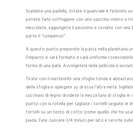
Scaldate una padella, tritate il guanciale e fatecelo 
potete farlo soffriggere con uno spicchio intero o tri
mescolate, aggiungete il pecorino e condite con una 
parte il “compenso”.
A questo punto preparate la pasta nella planetaria un
l’impasto si sarà formato e sarà uniforme rovesciatelo
forma di una palla. Avvolgetela nella pellicola e lascia
Tirate con il matterello una sfoglia tonda e abbasta
della sfoglia e ripiegate su di essa l’altra metà. Sigilla
cucchiaio di legno dividete la mezza luna di sfoglia i
punto con la rotella per tagliate i tortelli seguite le 
tortelli su un testo di cotto (come quello che ho usat
piada. Fate cuocere 3/4 minuti per lato e servite subi