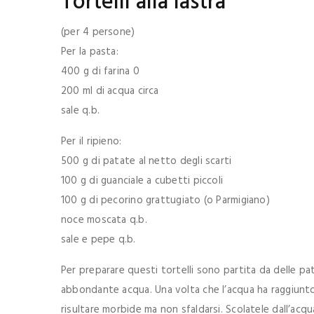
Tortelli alla lastra
(per 4 persone)
Per la pasta:
400 g di farina 0
200 ml di acqua circa
sale q.b.
Per il ripieno:
500 g di patate al netto degli scarti
100 g di guanciale a cubetti piccoli
100 g di pecorino grattugiato (o Parmigiano)
noce moscata q.b.
sale e pepe q.b.
Per preparare questi tortelli sono partita da delle p
abbondante acqua. Una volta che l’acqua ha raggiunto 
risultare morbide ma non sfaldarsi. Scolatele dall’acq