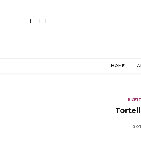
HOME
A
RICET
Tortell
3 O