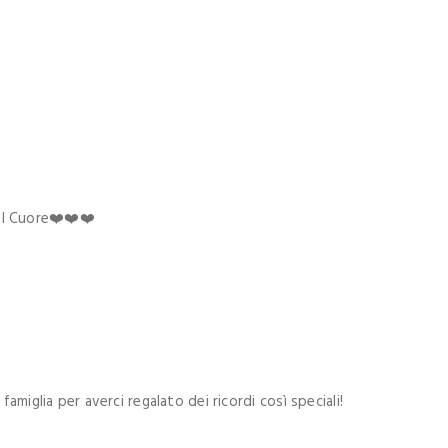
el Cuore❤️❤️❤️
 famiglia per averci regalato dei ricordi così speciali!