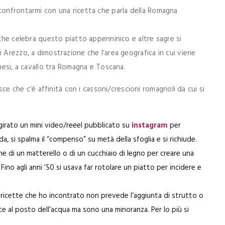
confrontarmi con una ricetta che parla della Romagna
 che celebra questo piatto appenninico e altre sagre si
 Arezzo, a dimostrazione che l’area geografica in cui viene
inesi, a cavallo tra Romagna e Toscana.
isce che c’è affinità con i cassoni/crescioni romagnoli da cui si
irato un mini video/reeel pubblicato su
instagram
per
a, si spalma il “compenso” su metà della sfoglia e si richiude.
one di un matterello o di un cucchiaio di legno per creare una
. Fino agli anni ’50 si usava far rotolare un piatto per incidere e
 ricette che ho incontrato non prevede l’aggiunta di strutto o
te al posto dell’acqua ma sono una minoranza. Per lo più si