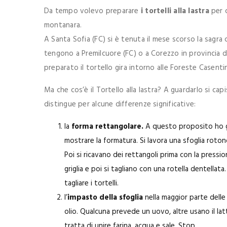
Da tempo volevo preparare
i tortelli alla lastra
per 
montanara.
A Santa Sofia (FC) si è tenuta il mese scorso la sagra
tengono a Premilcuore (FC) o a Corezzo in provincia di
preparato il tortello gira intorno alle Foreste Casent
Ma che cos’è il Tortello alla lastra? A guardarlo si cap
distingue per alcune differenze significative:
la
forma rettangolare.
A questo proposito ho g
mostrare la formatura. Si lavora una sfoglia rotond
Poi si ricavano dei rettangoli prima con la pressi
griglia e poi si tagliano con una rotella dentellata
tagliare i tortelli.
l’
impasto della sfoglia
nella maggior parte delle
olio. Qualcuna prevede un uovo, altre usano il lat
tratta di unire farina, acqua e sale. Stop.