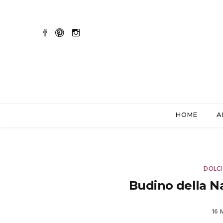
HOME
A
DOLCI
Budino della Na
16 