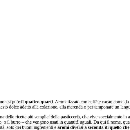
 non si può:
il quattro quarti
. Aromatizzato con caffè e cacao come da r
 questo dolce adatto alla colazione, alla merenda o per tamponare un lang
na delle ricette più semplici della pasticceria, che vive specialmente in
tto, o il burro – che vengono usati in quantità uguali. Da qui il nome, qu
ità, solo dei buoni ingredienti e
aromi diversi a seconda di quello che 