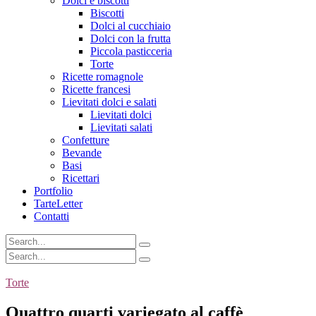
Dolci e biscotti
Biscotti
Dolci al cucchiaio
Dolci con la frutta
Piccola pasticceria
Torte
Ricette romagnole
Ricette francesi
Lievitati dolci e salati
Lievitati dolci
Lievitati salati
Confetture
Bevande
Basi
Ricettari
Portfolio
TarteLetter
Contatti
Torte
Quattro quarti variegato al caffè