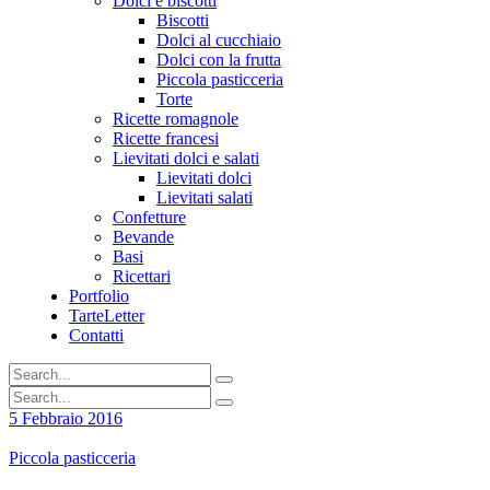
Dolci e biscotti
Biscotti
Dolci al cucchiaio
Dolci con la frutta
Piccola pasticceria
Torte
Ricette romagnole
Ricette francesi
Lievitati dolci e salati
Lievitati dolci
Lievitati salati
Confetture
Bevande
Basi
Ricettari
Portfolio
TarteLetter
Contatti
5 Febbraio 2016
Piccola pasticceria