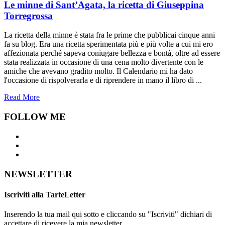
Le minne di Sant’Agata, la ricetta di Giuseppina
Torregrossa
La ricetta della minne è stata fra le prime che pubblicai cinque anni
fa su blog. Era una ricetta sperimentata più e più volte a cui mi ero
affezionata perché sapeva coniugare bellezza e bontà, oltre ad essere
stata realizzata in occasione di una cena molto divertente con le
amiche che avevano gradito molto. Il Calendario mi ha dato
l'occasione di rispolverarla e di riprendere in mano il libro di ...
Read More
FOLLOW ME
NEWSLETTER
Iscriviti alla TarteLetter
Inserendo la tua mail qui sotto e cliccando su "Iscriviti" dichiari di
accettare di ricevere la mia newsletter.