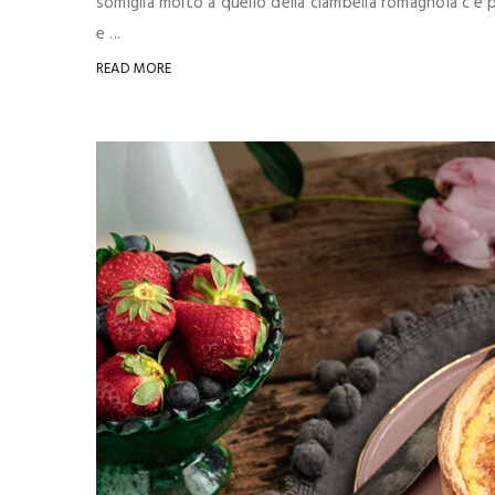
somiglia molto a quello della ciambella romagnola c'è
e ...
READ MORE