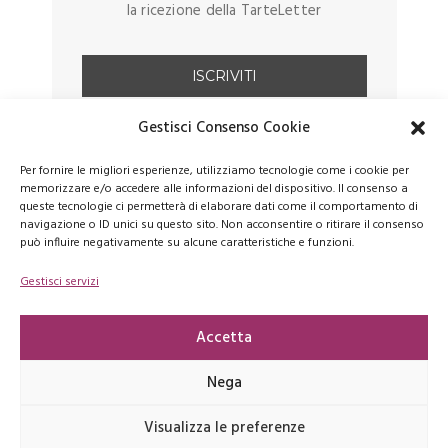
la ricezione della TarteLetter
Gestisci Consenso Cookie
Per fornire le migliori esperienze, utilizziamo tecnologie come i cookie per
memorizzare e/o accedere alle informazioni del dispositivo. Il consenso a
queste tecnologie ci permetterà di elaborare dati come il comportamento di
navigazione o ID unici su questo sito. Non acconsentire o ritirare il consenso
può influire negativamente su alcune caratteristiche e funzioni.
Gestisci servizi
FACEBOOK
PINTEREST
INSTAGRAM
Accetta
Nega
Copyrights © 2026 latartemaison.it - E' vietata la riproduzione, anche
Visualizza le preferenze
parziale, dei contenuti presenti su questo sito -
Privacy Policy
-
Cookie