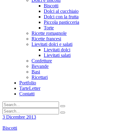
Dolci e biscotti
Biscotti
Dolci al cucchiaio
Dolci con la frutta
Piccola pasticceria
Torte
Ricette romagnole
Ricette francesi
Lievitati dolci e salati
Lievitati dolci
Lievitati salati
Confetture
Bevande
Basi
Ricettari
Portfolio
TarteLetter
Contatti
3 Dicembre 2013
Biscotti