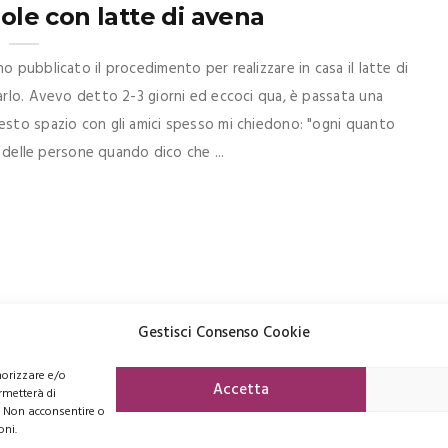
gole con latte di avena
o pubblicato il procedimento per realizzare in casa il latte di
zarlo. Avevo detto 2-3 giorni ed eccoci qua, è passata una
esto spazio con gli amici spesso mi chiedono: "ogni quanto
i delle persone quando dico che ...
Gestisci Consenso Cookie
morizzare e/o
FACEBOOK
PINTEREST
INSTAGRAM
Accetta
rmetterà di
. Non acconsentire o
oni.