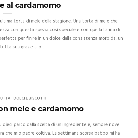
le al cardamomo
'ultima torta di mele della stagione. Una torta di mele che
ezza con questa spezia così speciale e con quella farina di
rfetta per finire in un dolce dalla consistenza morbida, un
tta sua grazie allo ...
RUTTA
DOLCI E BISCOTTI
,
 con mele e cardamomo
u dieci parto dalla scelta di un ingrediente e, sempre nove
terra che mio padre coltiva. La settimana scorsa babbo mi ha