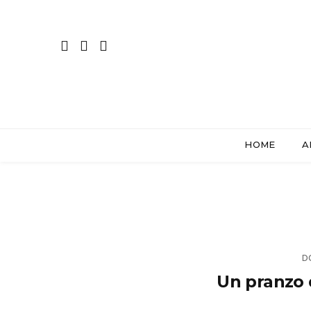
HOME
A
D
Un pranzo 