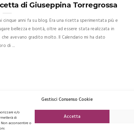
icetta di Giuseppina Torregrossa
ai cinque anni fa su blog. Era una ricetta sperimentata più e
gare bellezza e bontà, oltre ad essere stata realizzata in
 che avevano gradito molto. Il Calendario mi ha dato
ro di ...
Gestisci Consenso Cookie
morizzare e/o
FACEBOOK
PINTEREST
INSTAGRAM
Accetta
rmetterà di
. Non acconsentire o
oni.