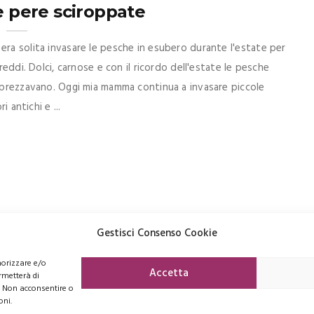
e pere sciroppate
era solita invasare le pesche in esubero durante l'estate per
reddi. Dolci, carnose e con il ricordo dell'estate le pesche
apprezzavano. Oggi mia mamma continua a invasare piccole
i antichi e ...
Gestisci Consenso Cookie
morizzare e/o
FACEBOOK
PINTEREST
INSTAGRAM
Accetta
rmetterà di
. Non acconsentire o
oni.