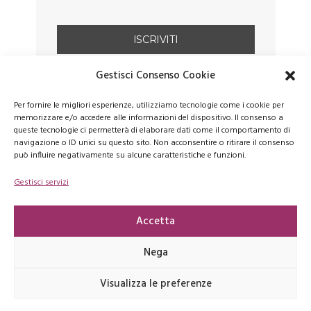
Gestisci Consenso Cookie
Per fornire le migliori esperienze, utilizziamo tecnologie come i cookie per
memorizzare e/o accedere alle informazioni del dispositivo. Il consenso a
queste tecnologie ci permetterà di elaborare dati come il comportamento di
navigazione o ID unici su questo sito. Non acconsentire o ritirare il consenso
può influire negativamente su alcune caratteristiche e funzioni.
Gestisci servizi
FACEBOOK
PINTEREST
INSTAGRAM
Accetta
Nega
Copyrights © 2026 latartemaison.it - E' vietata la riproduzione, anche
Visualizza le preferenze
parziale, dei contenuti presenti su questo sito -
Privacy Policy
-
Cookie
Policy