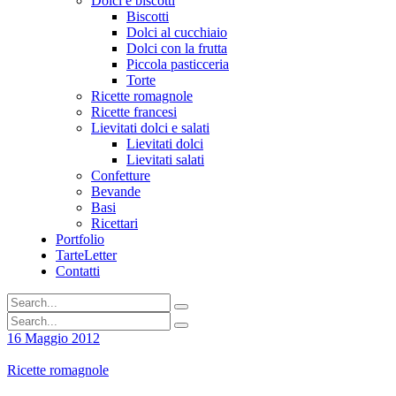
Dolci e biscotti
Biscotti
Dolci al cucchiaio
Dolci con la frutta
Piccola pasticceria
Torte
Ricette romagnole
Ricette francesi
Lievitati dolci e salati
Lievitati dolci
Lievitati salati
Confetture
Bevande
Basi
Ricettari
Portfolio
TarteLetter
Contatti
16 Maggio 2012
Ricette romagnole