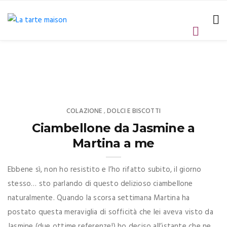
COLAZIONE
DOLCI E BISCOTTI
,
Ciambellone da Jasmine a
Martina a me
Ebbene sì, non ho resistito e l’ho rifatto subito, il giorno
stesso… sto parlando di questo delizioso ciambellone
naturalmente. Quando la scorsa settimana Martina ha
postato questa meraviglia di sofficità che lei aveva visto da
Jasmine (due ottime referenze!) ho deciso all’istante che ne