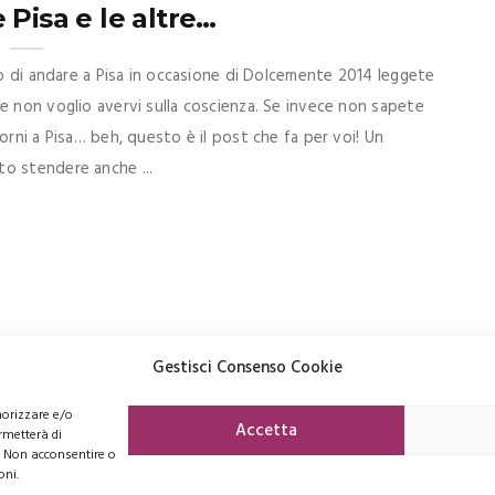
Pisa e le altre…
so di andare a Pisa in occasione di Dolcemente 2014 leggete
e non voglio avervi sulla coscienza. Se invece non sapete
orni a Pisa… beh, questo è il post che fa per voi! Un
o stendere anche ...
Gestisci Consenso Cookie
morizzare e/o
FACEBOOK
PINTEREST
INSTAGRAM
Accetta
rmetterà di
. Non acconsentire o
oni.