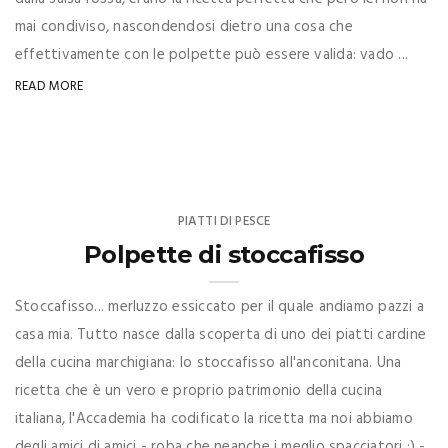
mai condiviso, nascondendosi dietro una cosa che
effettivamente con le polpette può essere valida: vado ...
READ MORE
PIATTI DI PESCE
Polpette di stoccafisso
Stoccafisso... merluzzo essiccato per il quale andiamo pazzi a
casa mia. Tutto nasce dalla scoperta di uno dei piatti cardine
della cucina marchigiana: lo stoccafisso all'anconitana. Una
ricetta che è un vero e proprio patrimonio della cucina
italiana, l'Accademia ha codificato la ricetta ma noi abbiamo
degli amici di amici - roba che neanche i meglio spacciatori ;) -