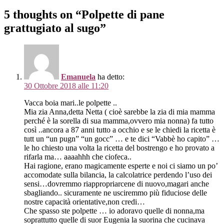
5 thoughts on “Polpette di pane
grattugiato al sugo”
Emanuela
ha detto:
30 Ottobre 2018 alle 11:20
Vacca boia mari..le polpette ..
Mia zia Anna,detta Netta ( cioè sarebbe la zia di mia mamma
perché è la sorella di sua mamma,ovvero mia nonna) fa tutto
così ..ancora a 87 anni tutto a occhio e se le chiedi la ricetta è
tutt un “un pugn” “un gocc” … e te dici “Vabbè ho capito” …
le ho chiesto una volta la ricetta del bostrengo e ho provato a
rifarla ma… aaaahhh che ciofeca..
Hai ragione, erano magicamente esperte e noi ci siamo un po’
accomodate sulla bilancia, la calcolatrice perdendo l’uso dei
sensi…dovremmo riappropriarcene di nuovo,magari anche
sbagliando.. sicuramente ne usciremmo più fiduciose delle
nostre capacità orientative,non credi…
Che spasso ste polpette … io adoravo quelle di nonna,ma
soprattutto quelle di suor Eugenia la suorina che cucinava