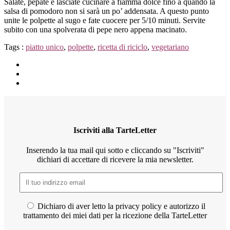
Salate, pepate e lasciate cucinare a fiamma dolce fino a quando la
salsa di pomodoro non si sarà un po’ addensata. A questo punto
unite le polpette al sugo e fate cuocere per 5/10 minuti. Servite
subito con una spolverata di pepe nero appena macinato.
Tags :
piatto unico
,
polpette
,
ricetta di riciclo
,
vegetariano
Iscriviti alla TarteLetter
Inserendo la tua mail qui sotto e cliccando su "Iscriviti"
dichiari di accettare di ricevere la mia newsletter.
Dichiaro di aver letto la privacy policy e autorizzo il
trattamento dei miei dati per la ricezione della TarteLetter