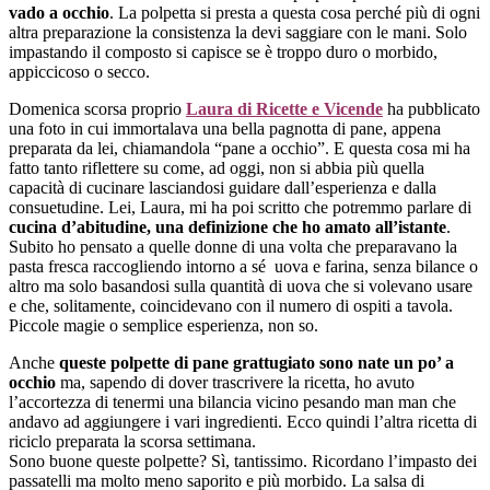
vado a occhio
. La polpetta si presta a questa cosa perché più di ogni
altra preparazione la consistenza la devi saggiare con le mani. Solo
impastando il composto si capisce se è troppo duro o morbido,
appiccicoso o secco.
Domenica scorsa proprio
Laura di Ricette e Vicende
ha pubblicato
una foto in cui immortalava una bella pagnotta di pane, appena
preparata da lei, chiamandola “pane a occhio”. E questa cosa mi ha
fatto tanto riflettere su come, ad oggi, non si abbia più quella
capacità di cucinare lasciandosi guidare dall’esperienza e dalla
consuetudine. Lei, Laura, mi ha poi scritto che potremmo parlare di
cucina d’abitudine, una definizione che ho amato all’istante
.
Subito ho pensato a quelle donne di una volta che preparavano la
pasta fresca raccogliendo intorno a sé uova e farina, senza bilance o
altro ma solo basandosi sulla quantità di uova che si volevano usare
e che, solitamente, coincidevano con il numero di ospiti a tavola.
Piccole magie o semplice esperienza, non so.
Anche
queste polpette di pane grattugiato sono nate un po’ a
occhio
ma, sapendo di dover trascrivere la ricetta, ho avuto
l’accortezza di tenermi una bilancia vicino pesando man man che
andavo ad aggiungere i vari ingredienti. Ecco quindi l’altra ricetta di
riciclo preparata la scorsa settimana.
Sono buone queste polpette? Sì, tantissimo. Ricordano l’impasto dei
passatelli ma molto meno saporito e più morbido. La salsa di