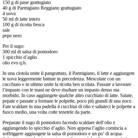
150 g di pane grattugiato
40 g di Parmigiano Reggiano grattugiato
4 uova
50 ml di latte intero
100 g di ricotta fresca
sale
pepe nero
Per il sugo:
300 ml di salsa di pomodoro
1 spicchio d’aglio
olio evo q.b.
In una ciotola unite il pangrattato, il Parmigiano, il latte e aggiungete
le uova leggermente battute in precedenza. Mescolate con un
cucchiaio e in ultimo unite la ricotta ben scolata. Passate a lavorare
l’impasto con le mani ne deve risultare un impasto denso ma
morbido. In caso aggiungete qualche altro cucchiaio di latte. Salate,
pepate e passate a formare le polpette, poco più grandi di una noce.
Fate scaldare in una padella 4 cucchiai di olio e saltateci le polpette a
fuoco medio, una volta cotte tenetele da parte.
Preparate il sugo di pomodoro facendo scaldare dell’olio e
aggiungendo lo spicchio d’aglio. Non appena l’aglio comincia a
soffriggere aggiungete la salsa di pomodoro e un po’ di acqua.