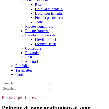
Dolci e biscotti
Biscotti
Dolci al cucchiaio
Dolci con la frutta
Piccola pasticceria
Torte
Ricette romagnole
Ricette francesi
Lievitati dolci e salati
Lievitati dolci
Lievitati salati
Confetture
Bevande
Basi
Ricettari
Portfolio
TarteLetter
Contatti
Ricette vegetariane e contorni
Polpette di pane grattugiato al sugo