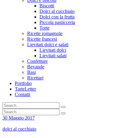
Dolci e biscotti
Biscotti
Dolci al cucchiaio
Dolci con la frutta
Piccola pasticceria
Torte
Ricette romagnole
Ricette francesi
Lievitati dolci e salati
Lievitati dolci
Lievitati salati
Confetture
Bevande
Basi
Ricettari
Portfolio
TarteLetter
Contatti
30 Maggio 2017
dolci al cucchiaio