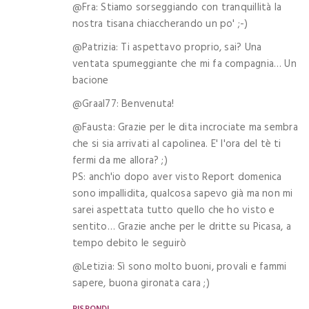
@Fra: Stiamo sorseggiando con tranquillità la
nostra tisana chiaccherando un po' ;-)
@Patrizia: Ti aspettavo proprio, sai? Una
ventata spumeggiante che mi fa compagnia… Un
bacione
@Graal77: Benvenuta!
@Fausta: Grazie per le dita incrociate ma sembra
che si sia arrivati al capolinea. E' l'ora del tè ti
fermi da me allora? ;)
PS: anch'io dopo aver visto Report domenica
sono impallidita, qualcosa sapevo già ma non mi
sarei aspettata tutto quello che ho visto e
sentito… Grazie anche per le dritte su Picasa, a
tempo debito le seguirò
@Letizia: Sì sono molto buoni, provali e fammi
sapere, buona gironata cara ;)