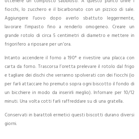
ottenere un composto sabbioso. A questo punto unire i
fiocchi, lo zucchero e il bicarbonato con un pizzico di sale.
Aggiungere l’uovo dopo averlo sbattuto leggermente,
lavorare l’impasto fino a renderlo omogeneo. Creare un
grande rotolo di circa 5 centimetri di diametro e mettere in
frigorifero a riposare per un’ora.
Intanto accendere il forno a 190° e rivestire una placca con
carta da forno. Trascorsa l’oretta prelevare il rotolo dal frigo
e tagliare dei dischi che verranno spolverati con dei fiocchi (io
per farli attaccare ho premuto sopra ogni biscotto il fondo di
un bicchiere in modo da inserirli meglio). Infornare per 10/12
minuti. Una volta cotti farli raffreddare su di una gratella.
Conservati in barattoli ermetici questi biscotti durano diversi
giorni.