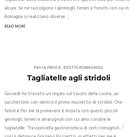
alcuni. Se ne raccolgono i germogli, teneri e freschi con cui in
Romagna si realizzano diverse ...
READ MORE
PASTA FRESCA
RICETTE ROMAGNOLE
,
Tagliatelle agli stridoli
Giovedì ho trovato un regalo sul tavolo della cucina, un
sacchettino con dentro il primo mazzetto di stridoli. Che
felicità! Per me la primavera è iniziata con questi piccoli
germogli, teneri e amarognoli con cui amo condire le
tagliatelle. “Passioncella gastronomica di certi romagnoli…”
così li definisce Graziano Pozzetto, in effetti per me è