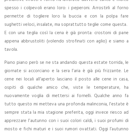
spesso i colpevoli erano loro: i peperoni. Arrostirli al forno
permette di togliere loro la buccia e con la polpa fare
sughetti veloci, insalate, ma soprattutto teglie come questa.
E con una teglia così la cena è già pronta: crostoni di pane
appena abbrustoliti (volendo strofinati con aglio) e siamo a
tavola.
Piano piano però se ne sta andando questa estate torrida, le
giornate si accorciano e la sera l’aria è già più frizzante. Le
cene nei locali all’aperto lasciano il posto alle cene in casa,
ospiti di qualche amico che, viste le temperature, ha
nuovamente voglia di mettersi ai fornelli. Qualche anno fa
tutto questo mi metteva una profonda malinconia, l’estate è
sempre stata la mia stagione preferita, oggi invece riesco ad
apprezzare l’autunno con i suoi colori caldi, i suoi profumi di
mosto e fichi maturi e i suoi rumori ovattati. Oggi l’autunno