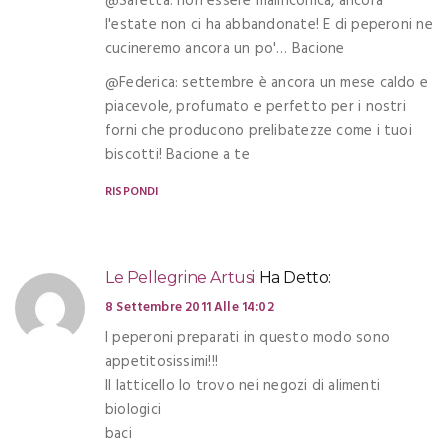
@Saretta: non essere malinconica, ancora
l'estate non ci ha abbandonate! E di peperoni ne
cucineremo ancora un po'… Bacione
@Federica: settembre è ancora un mese caldo e
piacevole, profumato e perfetto per i nostri
forni che producono prelibatezze come i tuoi
biscotti! Bacione a te
RISPONDI
Le Pellegrine Artusi
Ha Detto:
8 Settembre 2011 Alle 14:02
I peperoni preparati in questo modo sono
appetitosissimi!!!
Il latticello lo trovo nei negozi di alimenti
biologici
baci