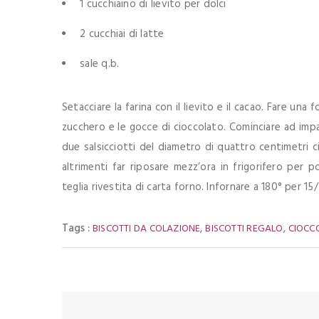
1 cucchiaino di lievito per dolci
2 cucchiai di latte
sale q.b.
Setacciare la farina con il lievito e il cacao. Fare una
zucchero e le gocce di cioccolato. Cominciare ad imp
due salsicciotti del diametro di quattro centimetri 
altrimenti far riposare mezz’ora in frigorifero per po
teglia rivestita di carta forno. Infornare a 180° per 15
Tags :
,
,
BISCOTTI DA COLAZIONE
BISCOTTI REGALO
CIOCC