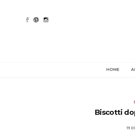
HOME
A
Biscotti do
19 D