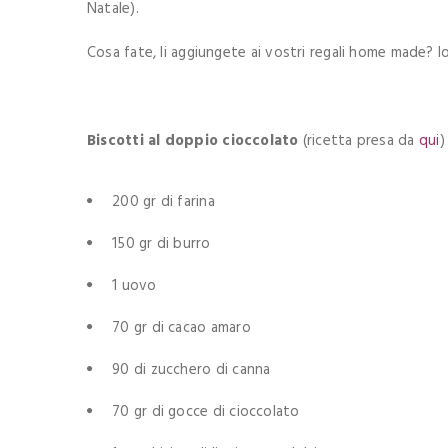
Natale).
Cosa fate, li aggiungete ai vostri regali home made? Io
Biscotti al doppio cioccolato
(ricetta presa da
qui
)
200 gr di farina
150 gr di burro
1 uovo
70 gr di cacao amaro
90 di zucchero di canna
70 gr di gocce di cioccolato