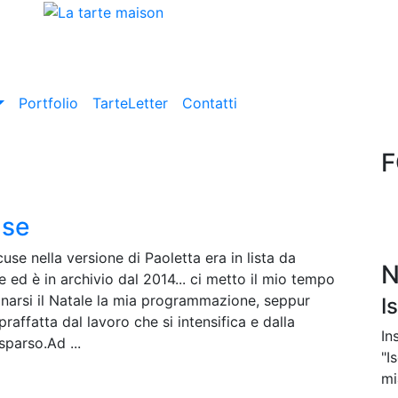
Portfolio
TarteLetter
Contatti
F
use
use nella versione di Paoletta era in lista da
N
 ed è in archivio dal 2014... ci metto il mio tempo
cinarsi il Natale la mia programmazione, seppur
I
raffatta dal lavoro che si intensifica e dalla
In
sparso.Ad ...
"I
mi