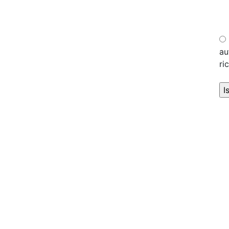
au
ri