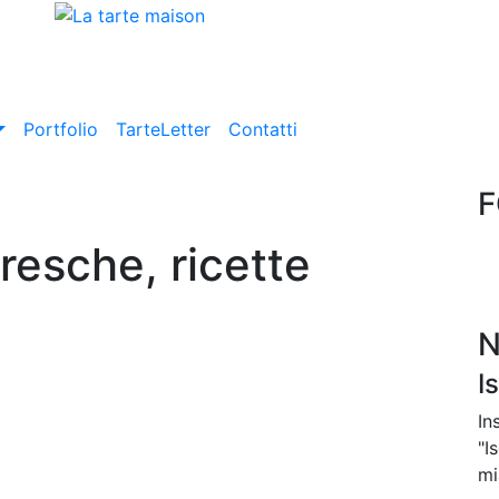
Portfolio
TarteLetter
Contatti
F
fresche, ricette
N
I
In
"I
mi