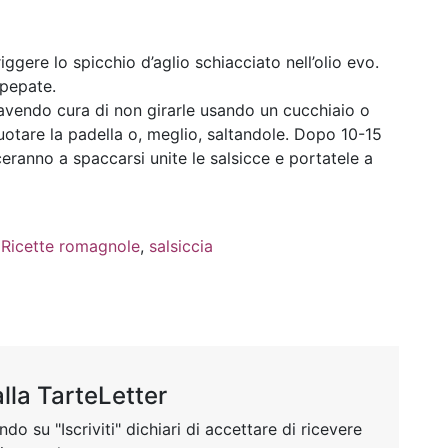
ggere lo spicchio d’aglio schiacciato nell’olio evo.
 pepate.
 avendo cura di non girarle usando un cucchiaio o
tare la padella o, meglio, saltandole. Dopo 10-15
eranno a spaccarsi unite le salsicce e portatele a
,
Ricette romagnole
,
salsiccia
 alla TarteLetter
do su "Iscriviti" dichiari di accettare di ricevere