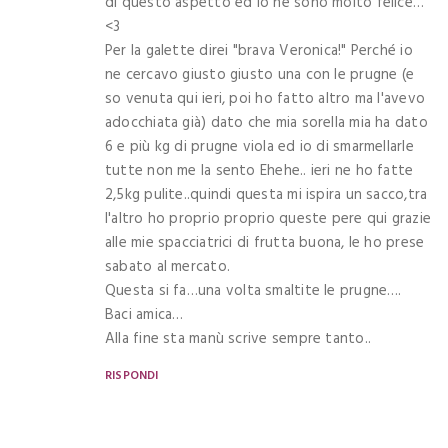
di questo aspetto ed io ne sono molto felice…
<3
Per la galette direi "brava Veronica!" Perché io
ne cercavo giusto giusto una con le prugne (e
so venuta qui ieri, poi ho fatto altro ma l'avevo
adocchiata già) dato che mia sorella mia ha dato
6 e più kg di prugne viola ed io di smarmellarle
tutte non me la sento Ehehe.. ieri ne ho fatte
2,5kg pulite..quindi questa mi ispira un sacco,tra
l'altro ho proprio proprio queste pere qui grazie
alle mie spacciatrici di frutta buona, le ho prese
sabato al mercato.
Questa si fa…una volta smaltite le prugne….
Baci amica…
Alla fine sta manù scrive sempre tanto..
RISPONDI