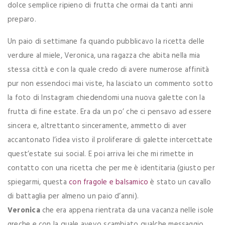
dolce semplice ripieno di frutta che ormai da tanti anni
preparo.
Un paio di settimane fa quando pubblicavo la ricetta delle
verdure al miele, Veronica, una ragazza che abita nella mia
stessa città e con la quale credo di avere numerose affinità
pur non essendoci mai viste, ha lasciato un commento sotto
la foto di Instagram chiedendomi una nuova galette con la
frutta di fine estate. Era da un po’ che ci pensavo ad essere
sincera e, altrettanto sinceramente, ammetto di aver
accantonato l’idea visto il proliferare di galette intercettate
quest’estate sui social. E poi arriva lei che mi rimette in
contatto con una ricetta che per me è identitaria (giusto per
spiegarmi, questa
con fragole e balsamico
è stato un cavallo
di battaglia per almeno un paio d’anni).
Veronica
che era appena rientrata da una vacanza nelle isole
greche e con la quale avevo scambiato qualche messaggio