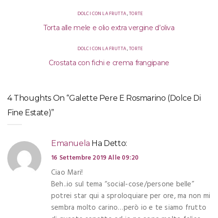
DOLCI CON LA FRUTTA
,
TORTE
Torta alle mele e olio extra vergine d’oliva
DOLCI CON LA FRUTTA
,
TORTE
Crostata con fichi e crema frangipane
4 Thoughts On “Galette Pere E Rosmarino (dolce Di
Fine Estate)”
Emanuela
Ha Detto:
16 Settembre 2019 Alle 09:20
Ciao Mari!
Beh..io sul tema “social-cose/persone belle”
potrei star qui a sproloquiare per ore, ma non mi
sembra molto carino…però io e te siamo frutto