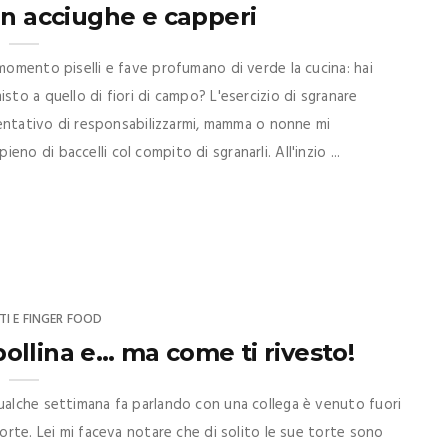
 con acciughe e capperi
momento piselli e fave profumano di verde la cucina: hai
sto a quello di fiori di campo? L'esercizio di sgranare
 tentativo di responsabilizzarmi, mamma o nonne mi
o di baccelli col compito di sgranarli. All'inzio ...
TI E FINGER FOOD
ollina e… ma come ti rivesto!
ualche settimana fa parlando con una collega è venuto fuori
torte. Lei mi faceva notare che di solito le sue torte sono