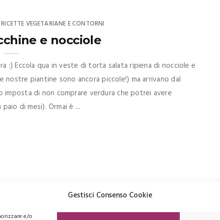
RICETTE VEGETARIANE E CONTORNI
,
cchine e nocciole
 :) Eccola qua in veste di torta salata ripiena di nocciole e
(le nostre piantine sono ancora piccole!) ma arrivano dal
no imposta di non comprare verdura che potrei avere
paio di mesi). Ormai è ...
Gestisci Consenso Cookie
morizzare e/o