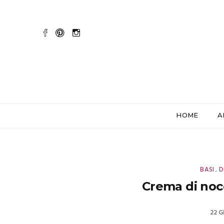
HOME
A
BASI
D
,
Crema di nocc
22 G