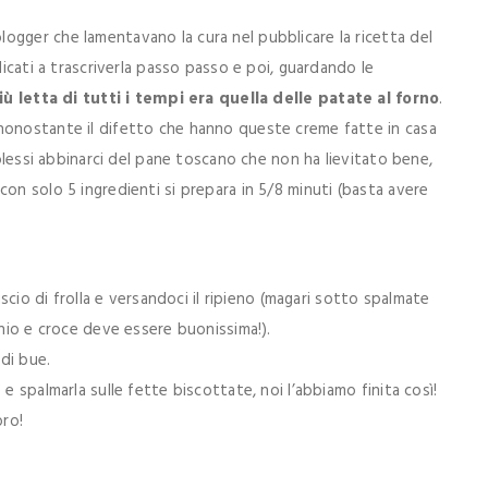
ogger che lamentavano la cura nel pubblicare la ricetta del
dicati a trascriverla passo passo e poi, guardando le
ù letta di tutti i tempi era quella delle patate al forno
.
nonostante il difetto che hanno queste creme fatte in casa
volessi abbinarci del pane toscano che non ha lievitato bene,
on solo 5 ingredienti si prepara in 5/8 minuti (basta avere
uscio di frolla e versandoci il ripieno (magari sotto spalmate
chio e croce deve essere buonissima!).
 di bue.
e spalmarla sulle fette biscottate, noi l’abbiamo finita così!
ro!