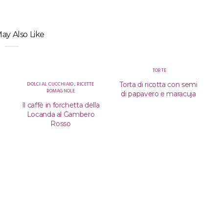
ay Also Like
TORTE
DOLCI AL CUCCHIAIO
,
RICETTE
Torta di ricotta con semi
ROMAGNOLE
di papavero e maracuja
Il caffè in forchetta della
Locanda al Gambero
Rosso