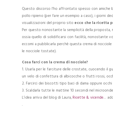
Questo discorso l’ho affrontato spesso con amiche bl
pollo ripieno (per fare un esempio a caso), i giorni de
visualizzazioni del proprio sito
ecco che la ricetta pi
Per questo nonostante la semplicità della proposta, 
ossia quello di solidificarsi con facilità, nonostante 
eccomi a pubblicarla perchè questa crema di nocciole c
le nocciole tostate).
Cosa farci con la crema di nocciole?
1. Usarla per le farciture delle crostate, cuocendo il g
un velo di confettura di albicocche o frutti rossi, oc
2. Farcirci dei biscotti tipo baci di dama oppure occhi
3. Scaldarla tutte le mattine 10 secondi nel microonde 
L’idea arriva del blog di Laura,
Ricette & vicende
… ado
.