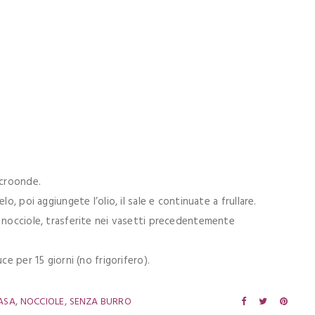
icroonde.
o, poi aggiungete l’olio, il sale e continuate a frullare.
i nocciole, trasferite nei vasetti precedentemente
ce per 15 giorni (no frigorifero).
,
,
CASA
NOCCIOLE
SENZA BURRO