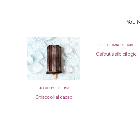
You M
RICETTE FRANCESI
,
TORTE
Clafoutis alle ciliegie
PICCOLA PASTICCERIA
 con semi
Ghiaccioli al cacao
aracuja