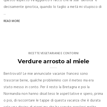
questo aspetto va aggiunto il fatto che la sua “densità” è
decisamente ipnotica, quando lo taglio a metà mi stupisco di
...
READ MORE
RICETTE VEGETARIANE E CONTORNI
Verdure arrosto al miele
Bentrovati! Le mie annunciate vacanze francesi sono
trascorse bene, qualche problemino con il meteo ma era
stato messo in conto. Per il resto la Bretagna e poi la
Normandia non hanno disatteso le aspettative e spero, prima
o poi, di raccontare le tappe di questa vacanza che è durata