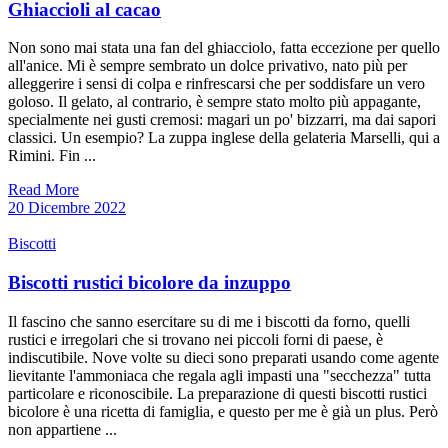
Ghiaccioli al cacao
Non sono mai stata una fan del ghiacciolo, fatta eccezione per quello
all'anice. Mi è sempre sembrato un dolce privativo, nato più per
alleggerire i sensi di colpa e rinfrescarsi che per soddisfare un vero
goloso. Il gelato, al contrario, è sempre stato molto più appagante,
specialmente nei gusti cremosi: magari un po' bizzarri, ma dai sapori
classici. Un esempio? La zuppa inglese della gelateria Marselli, qui a
Rimini. Fin ...
Read More
20 Dicembre 2022
Biscotti
Biscotti rustici bicolore da inzuppo
Il fascino che sanno esercitare su di me i biscotti da forno, quelli
rustici e irregolari che si trovano nei piccoli forni di paese, è
indiscutibile. Nove volte su dieci sono preparati usando come agente
lievitante l'ammoniaca che regala agli impasti una "secchezza" tutta
particolare e riconoscibile. La preparazione di questi biscotti rustici
bicolore è una ricetta di famiglia, e questo per me è già un plus. Però
non appartiene ...