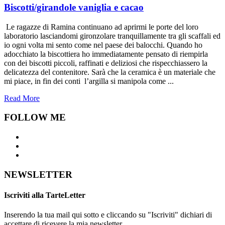
Biscotti/girandole vaniglia e cacao
Le ragazze di Ramina continuano ad aprirmi le porte del loro
laboratorio lasciandomi gironzolare tranquillamente tra gli scaffali ed
io ogni volta mi sento come nel paese dei balocchi. Quando ho
adocchiato la biscottiera ho immediatamente pensato di riempirla
con dei biscotti piccoli, raffinati e deliziosi che rispecchiassero la
delicatezza del contenitore. Sarà che la ceramica è un materiale che
mi piace, in fin dei conti l’argilla si manipola come ...
Read More
FOLLOW ME
NEWSLETTER
Iscriviti alla TarteLetter
Inserendo la tua mail qui sotto e cliccando su "Iscriviti" dichiari di
accettare di ricevere la mia newsletter.