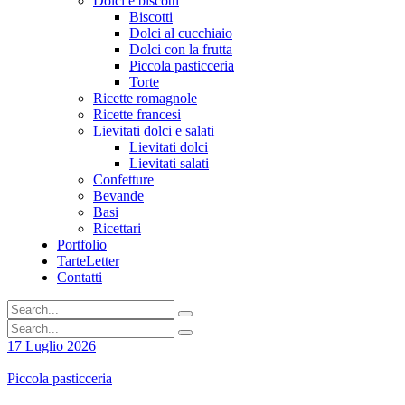
Dolci e biscotti
Biscotti
Dolci al cucchiaio
Dolci con la frutta
Piccola pasticceria
Torte
Ricette romagnole
Ricette francesi
Lievitati dolci e salati
Lievitati dolci
Lievitati salati
Confetture
Bevande
Basi
Ricettari
Portfolio
TarteLetter
Contatti
17 Luglio 2026
Piccola pasticceria