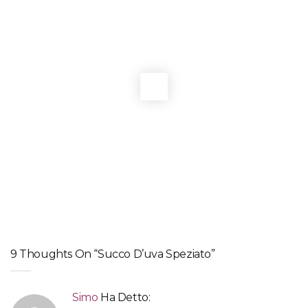
BEVANDE
Vin brulé classico
BEVANDE
Sangria bianca con pesca e menta
BEVANDE
Latte di avena fatto in casa
BEVANDE
Cioccolata calda al profumo di spezie (con latte di mandorle)
9 Thoughts On “Succo D’uva Speziato”
Simo
Ha Detto: