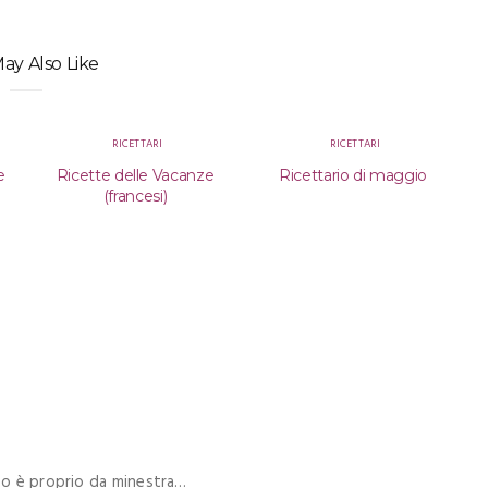
ay Also Like
RICETTARI
RICETTARI
e
Ricette delle Vacanze
Ricettario di maggio
(francesi)
mpo è proprio da minestra…