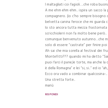
I maltagliati coi fagioli….che roba buon
A me ehm ehm ehm.. ispira un sacco la 
compagnero. (io c’ho sempre bisogno d
belvetta canina feroce che mi guarda 
Io sto ancora tutta mezza frastornata e 
scricchiolerri non fa molto bene però..
comunque benvenuto autunno…che mo’ s
solo di essere “castrate” per finire poi
Ah sai che mia sorella al festival dei fr
Montefitti??? quando mi ha detto “Sai
puoi farci il pane,le torte, ma anche la 
è della Romagna” e lei “si, si..” ed io “a
Ecco ora vado a combinar qualcosina-..
Una stretta forte..
manù
RISPONDI