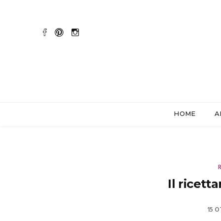
HOME
A
Il ricett
15 O