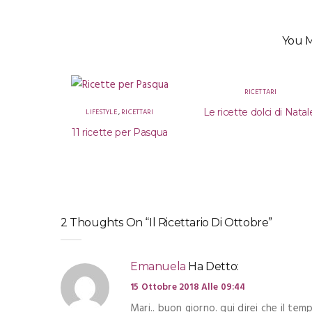
You M
RICETTARI
maggio
Le ricette dolci di Natal
LIFESTYLE
,
RICETTARI
11 ricette per Pasqua
2 Thoughts On “Il Ricettario Di Ottobre”
Emanuela
Ha Detto:
15 Ottobre 2018 Alle 09:44
Mari.. buon giorno. qui direi che il te