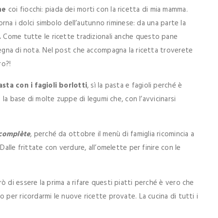
ne
coi fiocchi: piada dei morti con la ricetta di mia mamma.
forna i dolci simbolo dell’autunno riminese: da una parte la
.
Come tutte le ricette tradizionali anche questo pane
degna di nota. Nel post che accompagna la ricetta troverete
ro?!
asta con i fagioli borlotti
, sì la pasta e fagioli perché è
è la base di molte zuppe di legumi che, con l’avvicinarsi
 complète
, perché da ottobre il menù di famiglia ricomincia a
Dalle frittate con verdure, all’omelette per finire con le
 di essere la prima a rifare questi piatti perché è vero che
 per ricordarmi le nuove ricette provate. La cucina di tutti i