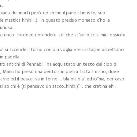
a….
piada dei morti però..ed anche il pane al mosto, suo
e masticà hihihi…).. in questo preciso mometo c’ho la
curiosa…
rinco ..mi devo riprendere..sol che st’umidicc ai miei ossicini
i accende il forno con più voglia e le castagne aspettano
 in padella…
utti antichi di Pennabilli ha acquistato un testo dal tipo di
, Manu ho preso una pentola in pietra fatta a mano, dove
carne ed il pesce, va in forno…. bla bla bla” ed io”ma, per caso
h,si so chi è (ti pensavo un sacco..hihihi)”… che cretina eh!..