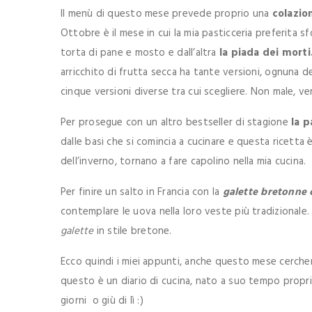
Il menù di questo mese prevede proprio una
colazio
Ottobre è il mese in cui la mia pasticceria preferita s
torta di pane e mosto e dall’altra
la piada dei morti
arricchito di frutta secca ha tante versioni, ognuna 
cinque versioni diverse tra cui scegliere. Non male, ve
Per prosegue con un altro bestseller di stagione
la p
dalle basi che si comincia a cucinare e questa ricetta 
dell’inverno, tornano a fare capolino nella mia cucina.
Per finire un salto in Francia con la
galette bretonne
contemplare le uova nella loro veste più tradizionale. 
galette
in stile bretone.
Ecco quindi i miei appunti, anche questo mese cercherò
questo è un diario di cucina, nato a suo tempo proprio
giorni o giù di lì :)