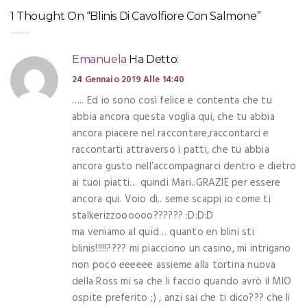
1 Thought On “Blinis Di Cavolfiore Con Salmone”
Emanuela
Ha Detto:
24 Gennaio 2019 Alle 14:40
….. Ed io sono così felice e contenta che tu
abbia ancora questa voglia qui, che tu abbia
ancora piacere nel raccontare,raccontarci e
raccontarti attraverso i patti, che tu abbia
ancora gusto nell’accompagnarci dentro e dietro
ai tuoi piatti… quindi Mari..GRAZIE per essere
ancora qui. Voio dì.. seme scappi io come ti
stalkerizzoooooo?????? :D:D:D
ma veniamo al quid… quanto en blini sti
blinis!!!!!???? mi piacciono un casino, mi intrigano
non poco eeeeee assieme alla tortina nuova
della Ross mi sa che li faccio quando avrò il MIO
ospite preferito ;) , anzi sai che ti dico??? che li