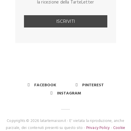
la ricezione della TarteLetter
FACEBOOK
PINTEREST
INSTAGRAM
Copyrights © 2026 latartemaison.it - E' vietata la riproduzione, anche
parziale, dei contenuti presenti su questo sito -
Privacy Policy
-
Cookie