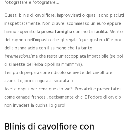
fotografare e fotografare…
Questi blinis di cavolfiore, improvvisati o quasi, sono piaciuti
inaspettatamente. Non ci avrei scommesso un euro eppure
hanno superato la
prova famiglia
con molta facilità. Merito
del caprino nell’impasto che gli regala “quel gustino lì” e poi
della panna acida con il salmone che fa tanto
internescional
ma che resta un’accoppiata imbattibile (se poi
ci si mette dell’erba cipollina mmmmmh).
Tempo di preparazione ridicolo se avete del cavolfiore
avanzato, porca figura assicurata :)
Avete ospiti per cena questo we?! Provateli e presentateli
come canapé francesi, decisamente chic. E l’odore di cavolo
non invaderà la cucina, lo giuro!
Blinis di cavolfiore con