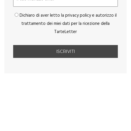
Dichiaro di aver letto la privacy policy e autorizzo il
trattamento dei miei dati per la ricezione della
TarteLetter
You May Also Like
ZUPPE
Pasta ceci e verza, la cucina di casa