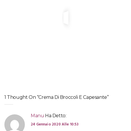
PASTA SECCA
,
ZUPPE
Minestra di fagioli e pomodorini confit
PIATTI DI PESCE
,
RICETTE ROMAGNOLE
Piada con sardoncini, radicchio e cipolla
RICETTE FRANCESI
,
ZUPPE
Soupe a l’oignon (zuppa di cipolle alla francese)
1 Thought On “Crema Di Broccoli E Capesante”
Manu
Ha Detto:
24 Gennaio 2020 Alle 10:53