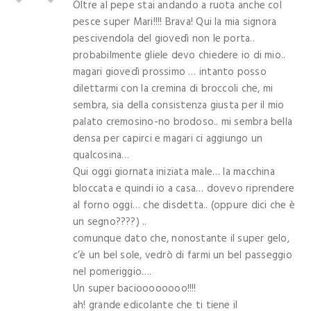
Oltre al pepe stai andando a ruota anche col
pesce super Mari!!!! Brava! Qui la mia signora
pescivendola del giovedì non le porta..
probabilmente gliele devo chiedere io di mio..
magari giovedì prossimo … intanto posso
dilettarmi con la cremina di broccoli che, mi
sembra, sia della consistenza giusta per il mio
palato cremosino-no brodoso.. mi sembra bella
densa per capirci e magari ci aggiungo un
qualcosina…
Qui oggi giornata iniziata male… la macchina
bloccata e quindi io a casa… dovevo riprendere
al forno oggi… che disdetta.. (oppure dici che è
un segno????) ..
comunque dato che, nonostante il super gelo,
c’è un bel sole, vedrò di farmi un bel passeggio
nel pomeriggio….
Un super bacioooooooo!!!!
ah! grande edicolante che ti tiene il